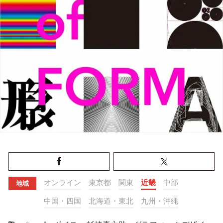
オンライン
東京都
関東
近畿
中部
地域
中国・四国
北海道・東北
九州・沖縄