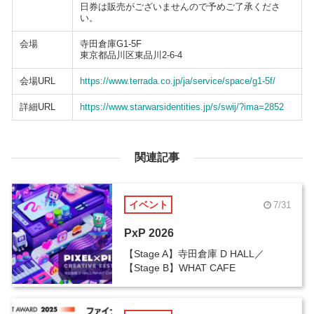
日券は販売がございませんので予めご了承くださ
い。
会場
寺田倉庫G1-5F
東京都品川区東品川2-6-4
会場URL
https://www.terrada.co.jp/ja/service/space/g1-5f/
詳細URL
https://www.starwarsidentities.jp/s/swij/?ima=2852
関連記事
イベント
7/31
PxP 2026
【Stage A】寺田倉庫 D HALL／
【Stage B】WHAT CAFE