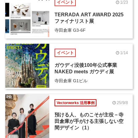
イベント
1/23
TERRADA ART AWARD 2025
ファイナリスト展
寺田倉庫 G3-6F
イベント
1/14
ガウディ没後100年公式事業
NAKED meets ガウディ展
寺田倉庫 G1ビル
PR
25/9/8
Vectorworks 活用事例
預ける人、ものこそが主役－寺
田倉庫が手がける主張しない空
間デザイン（1）