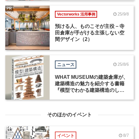
PR
25/9/8
Vectorworks 活用事例
預ける人、ものこそが主役－寺
田倉庫が手がける主張しない空
間デザイン（2）
ニュース
25/8/6
WHAT MUSEUMの建築倉庫が、
建築構造の魅力を紹介する書籍
『模型でわかる建築構造のしく
み』を出版
そのほかのイベント
イベント
8/7