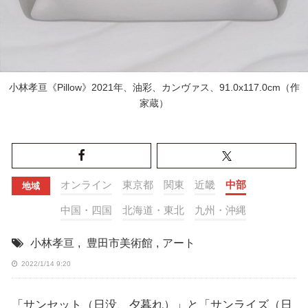
小林孝亘《Pillow》2021年、油彩、カンヴァス、91.0x117.0cm（作
家蔵）
オンライン
東京都
関東
近畿
中部
地域
中国・四国
北海道・東北
九州・沖縄
小林孝亘
,
豊田市美術館
,
アート
2022/1/14 9:20
「サンセット（日没、夕暮れ）」と「サンライズ（日