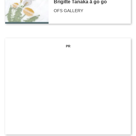
Brigitte Tanaka ā go go
OFS GALLERY
PR