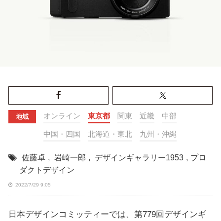
オンライン
東京都
関東
近畿
中部
地域
中国・四国
北海道・東北
九州・沖縄
佐藤卓
,
岩崎一郎
,
デザインギャラリー1953
,
プロ
ダクトデザイン
2022/7/29 9:05
日本デザインコミッティーでは、第779回デザインギ