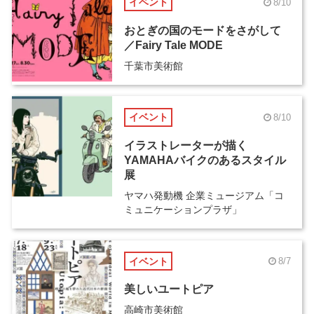
イベント
8/10
おとぎの国のモードをさがして
／Fairy Tale MODE
千葉市美術館
イベント
8/10
イラストレーターが描く
YAMAHAバイクのあるスタイル
展
ヤマハ発動機 企業ミュージアム「コ
ミュニケーションプラザ」
イベント
8/7
美しいユートピア
高崎市美術館