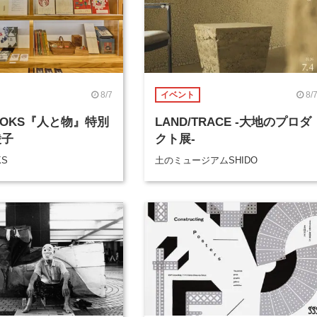
8/7
8/
イベント
BOOKS『人と物』特別
LAND/TRACE -大地のプロダ
綾子
クト展-
KS
土のミュージアムSHIDO