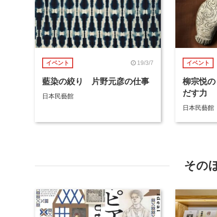
19/3/7
イベント
イベント
藍染の絞り 片野元彦の仕事
柳宗悦の
だす力
日本民藝館
日本民藝館
その