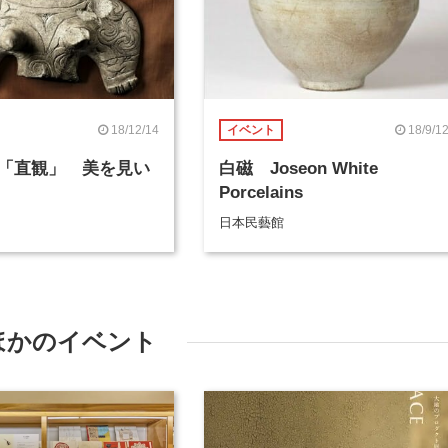
18/12/14
18/9/1
イベント
「直観」 美を見い
白磁 Joseon White
Porcelains
日本民藝館
ほかのイベント