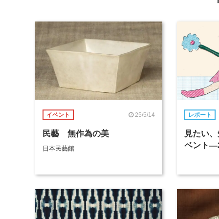
25/5/14
イベント
レポート
民藝 無作為の美
見たい、
ベント―2
日本民藝館