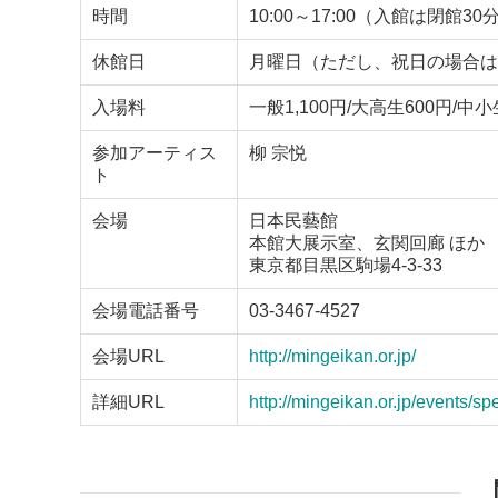
時間
10:00～17:00（入館は閉館3
休館日
月曜日（ただし、祝日の場合は
入場料
一般1,100円/大高生600円/中小
参加アーティス
柳 宗悦
ト
会場
日本民藝館
本館大展示室、玄関回廊 ほか
東京都目黒区駒場4-3-33
会場電話番号
03-3467-4527
会場URL
http://mingeikan.or.jp/
詳細URL
http://mingeikan.or.jp/events/s