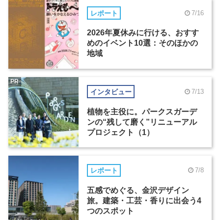
レポート
7/16
2026年夏休みに行ける、おすす
めのイベント10選：そのほかの
地域
PR
インタビュー
7/13
植物を主役に。パークスガーデ
ンの“残して磨く”リニューアル
プロジェクト（1）
レポート
7/8
五感でめぐる、金沢デザイン
旅。建築・工芸・香りに出会う4
つのスポット