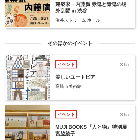
建築家・内藤廣 赤鬼と青鬼の場
外乱闘 in 渋谷
渋谷ストリーム ホール
そのほかのイベント
イベント
8/7
美しいユートピア
高崎市美術館
イベント
8/7
MUJI BOOKS『人と物』特別展
宮脇綾子