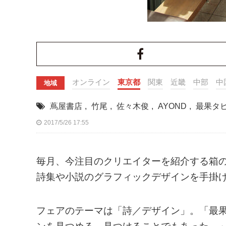
オンライン
東京都
関東
近畿
中部
中
地域
蔦屋書店
,
竹尾
,
佐々木俊
,
AYOND
,
最果タ
2017/5/26 17:55
毎月、今注目のクリエイターを紹介する箱の
詩集や小説のグラフィックデザインを手掛け
フェアのテーマは「詩／デザイン」。「最