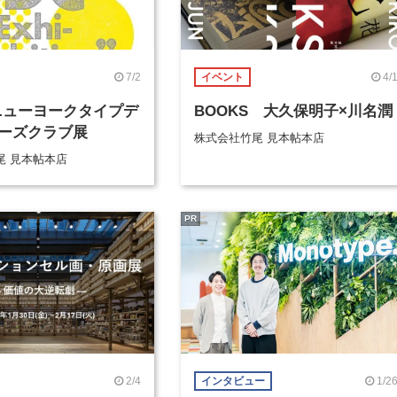
7/2
4/
イベント
 ニューヨークタイプデ
BOOKS 大久保明子×川名潤
ーズクラブ展
株式会社竹尾 見本帖本店
尾 見本帖本店
PR
2/4
1/2
インタビュー