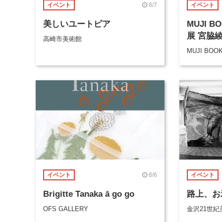
8/7
イベント
イベント
美しいユートピア
MUJI 
展 宮脇
高崎市美術館
MUJI BOO
8/6
イベント
イベント
Brigitte Tanaka ā go go
路上、お
OFS GALLERY
金沢21世紀