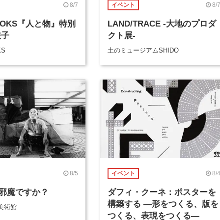
8/7
8/
イベント
BOOKS『人と物』特別
LAND/TRACE -大地のプロダ
綾子
クト展-
KS
土のミュージアムSHIDO
8/5
8/
イベント
邪魔ですか？
ダフィ・クーネ：ポスターを
構築する ―形をつくる、版を
美術館
つくる、表現をつくる―