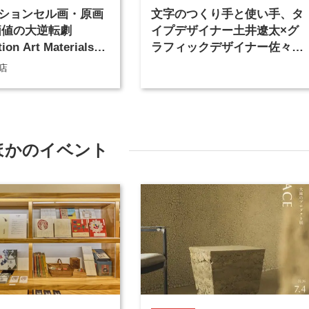
ションセル画・原画
文字のつくり手と使い手、タ
価値の大逆転劇
イプデザイナー土井遼太×グ
on Art Materials
ラフィックデザイナー佐々木
ion」
俊が語るフォントの可能性
店
（1）
ほかのイベント