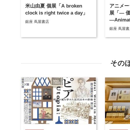
米山由夏 個展「A broken
アニメー
clock is right twice a day」
展「― 
―Animati
銀座 蔦屋書店
Exhibit
銀座 蔦屋書
その