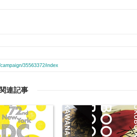
erior/campaign/35563372/index
関連記事