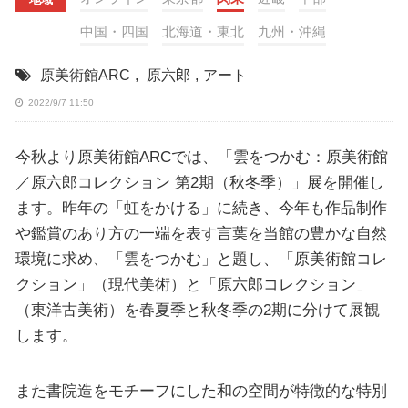
中国・四国
北海道・東北
九州・沖縄
原美術館ARC
,
原六郎
,
アート
2022/9/7 11:50
今秋より原美術館ARCでは、「雲をつかむ：原美術館
／原六郎コレクション 第2期（秋冬季）」展を開催し
ます。昨年の「虹をかける」に続き、今年も作品制作
や鑑賞のあり方の一端を表す言葉を当館の豊かな自然
環境に求め、「雲をつかむ」と題し、「原美術館コレ
クション」（現代美術）と「原六郎コレクション」
（東洋古美術）を春夏季と秋冬季の2期に分けて展観
します。
また書院造をモチーフにした和の空間が特徴的な特別