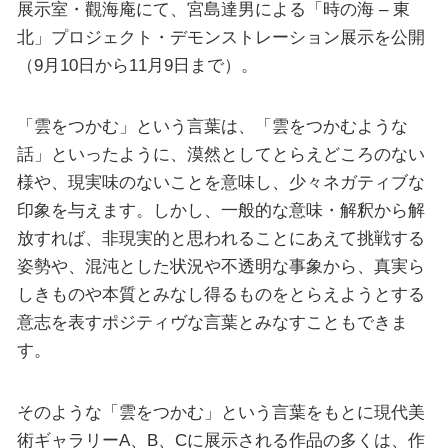
展示室・觀海庵にて、宮島達男による「時の海 – 東
北」プロジェクト・デモンストレーション展示を公開
（9月10日から11月9日まで）。
「雲をつかむ」という言葉は、「雲をつかむような
話」といったように、漠然としてとらえどころのない
様や、現実味のないことを意味し、少々ネガティブな
印象を与えます。しかし、一般的な意味・解釈から解
放すれば、非現実的と思われることにあえて挑戦する
姿勢や、混沌とした状況や不透明な事象から、真実ら
しきものや本質とみなし得るものをとらえようとする
意志を表すポジティヴな言葉とみなすこともできま
す。
そのような「雲をつかむ」という言葉をもとに現代美
術ギャラリーA、B、Cに展示される作品の多くは、作