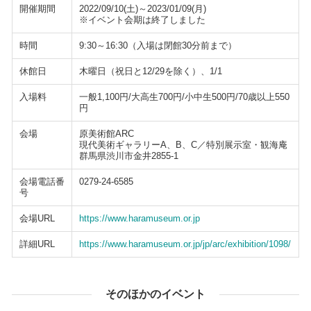
開催期間
2022/09/10(土)～2023/01/09(月)
※イベント会期は終了しました
時間
9:30～16:30（入場は閉館30分前まで）
休館日
木曜日（祝日と12/29を除く）、1/1
入場料
一般1,100円/大高生700円/小中生500円/70歳以上550
円
会場
原美術館ARC
現代美術ギャラリーA、B、C／特別展示室・観海庵
群馬県渋川市金井2855-1
会場電話番
0279-24-6585
号
会場URL
https://www.haramuseum.or.jp
詳細URL
https://www.haramuseum.or.jp/jp/arc/exhibition/1098/
そのほかのイベント