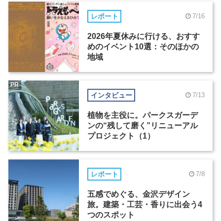
レポート
7/16
2026年夏休みに行ける、おすす
めのイベント10選：そのほかの
地域
PR
インタビュー
7/13
植物を主役に。パークスガーデ
ンの“残して磨く”リニューアル
プロジェクト（1）
レポート
7/8
五感でめぐる、金沢デザイン
旅。建築・工芸・香りに出会う4
つのスポット