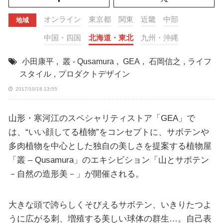
オンライン
東京都
関東
近畿
中部
地域
中国・四国
北海道・東北
九州・沖縄
小田康平
,
叢 - Qusamura
,
GEA
,
石岡信之
,
ライフ
スタイル
,
プロダクトデザイン
2017/10/18 13:55
山形・寒河江のスペシャリティストア「GEA」で
は、“いい顔してる植物”をコンセプトに、サボテンや
多肉植物を中心とした独自の美しさを提案する植物屋
「叢 – Qusamura」のエキシビション「山とサボテン
－自然の造形美－」が開催される。
大きな頭で誇らしくそびえるサボテン、いきりたつよ
うに広がる刺、増殖する美しい球体の群生…。自己表