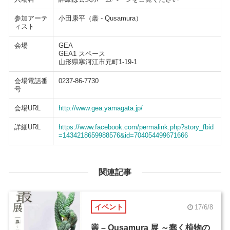
参加アーテ
小田康平（叢 - Qusamura）
ィスト
会場
GEA
GEA1 スペース
山形県寒河江市元町1-19-1
会場電話番
0237-86-7730
号
会場URL
http://www.gea.yamagata.jp/
詳細URL
https://www.facebook.com/permalink.php?story_fbid
=1434218659988576&id=704054499671666
関連記事
イベント
17/6/8
叢 – Qusamura 展 ～蠢く植物の