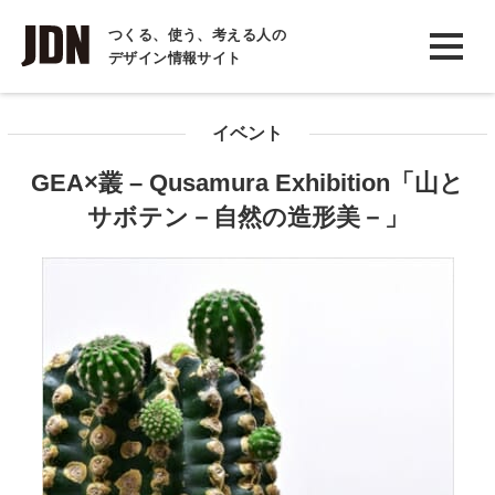
INTERVIEW
つくる、使う、考える人の
デザイン情報サイト
インタビュー
REPORT
イベント
レポート
GEA×叢 – Qusamura Exhibition「山と
COLUMN
サボテン－自然の造形美－」
コラム