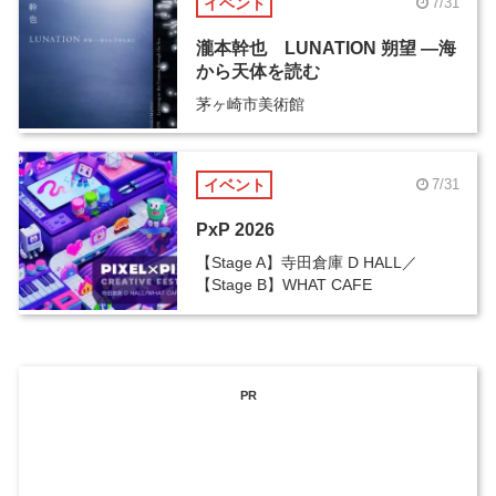
イベント
7/31
瀧本幹也 LUNATION 朔望 ―海
から天体を読む
茅ヶ崎市美術館
イベント
7/31
PxP 2026
【Stage A】寺田倉庫 D HALL／
【Stage B】WHAT CAFE
PR