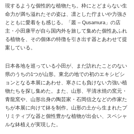
現するような個性的な植物たち。枠にとどまらない生
命力が満ち溢れたその姿は、凛とした佇まいや力強さ
とともに愛着をも感じる。「叢 – Qusamura」の店
主・小田康平が自ら国内外を旅して集めた個性あふれ
る植物を、その個体の特徴を引き出す器とあわせて提
案している。
日本各地を巡っている小田が、まだ訪れたことのない
県のうちの1つが山形。東北の地での初のエキシビシ
ョンとなる本展にあわせ、寒さにも負けない力強い植
物たちを探し集めた。また、山形、平清水焼の窯元・
青龍窯や、山形出身の陶芸家・石岡信之などの作家た
ちが本展に向けて鉢を制作。山形の土から生まれたプ
リミティブな器と個性豊かな植物が出会い、スペシャ
ルな鉢植えが実現した。