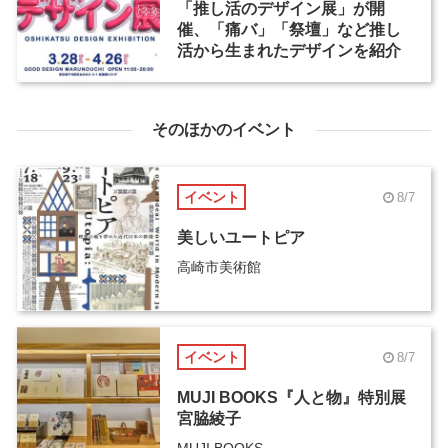
「推し活のデザイン展」が開
催、「痛バ」「祭壇」など推し
活から生まれたデザインを紹介
そのほかのイベント
イベント
8/7
美しいユートピア
高崎市美術館
イベント
8/7
MUJI BOOKS『人と物』特別展
宮脇綾子