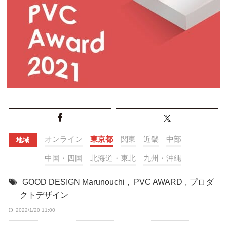
オンライン
東京都
関東
近畿
中部
地域
中国・四国
北海道・東北
九州・沖縄
GOOD DESIGN Marunouchi
,
PVC AWARD
,
プロダ
クトデザイン
2022/1/20 11:00