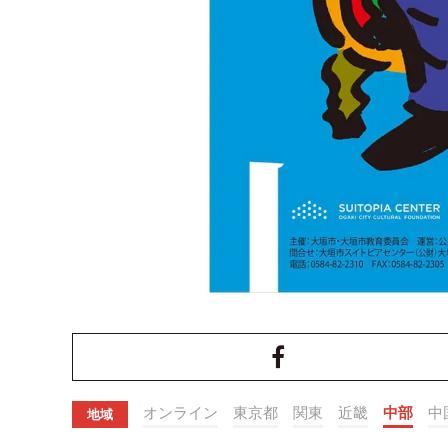
オンライン
東京都
関東
近畿
中部
中
地域