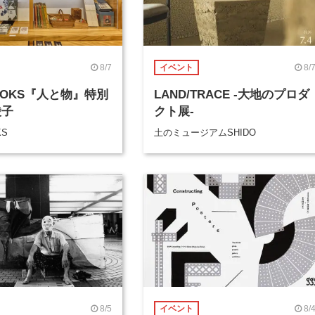
8/7
8/
イベント
BOOKS『人と物』特別
LAND/TRACE -大地のプロダ
綾子
クト展-
KS
土のミュージアムSHIDO
8/5
8/
イベント