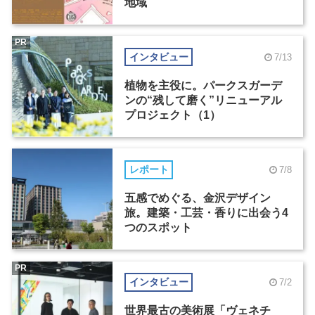
地域
PR
インタビュー
7/13
植物を主役に。パークスガーデ
ンの“残して磨く”リニューアル
プロジェクト（1）
レポート
7/8
五感でめぐる、金沢デザイン
旅。建築・工芸・香りに出会う4
つのスポット
PR
インタビュー
7/2
世界最古の美術展「ヴェネチ