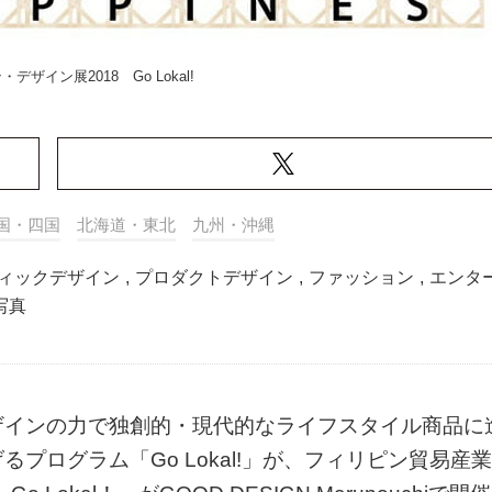
・デザイン展2018 Go Lokal!
国・四国
北海道・東北
九州・沖縄
ィックデザイン
,
プロダクトデザイン
,
ファッション
,
エンタ
写真
ザインの力で独創的・現代的なライフスタイル商品に
プログラム「Go Lokal!」が、フィリピン貿易産業