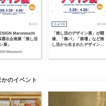
4/13
3/2
ニュース
SIGN Marunouchi
「推し活のデザイン展」が開
募選出企画展「推し活
催、「痛バ」「祭壇」など推
ン展」
し活から生まれたデザインを
紹介
GN Marunouchi
ほかのイベント