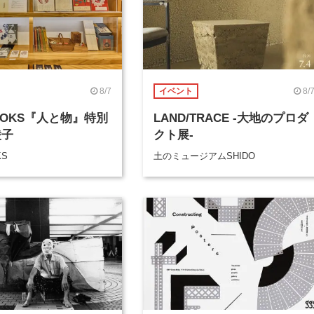
8/7
8/
イベント
BOOKS『人と物』特別
LAND/TRACE -大地のプロダ
綾子
クト展-
KS
土のミュージアムSHIDO