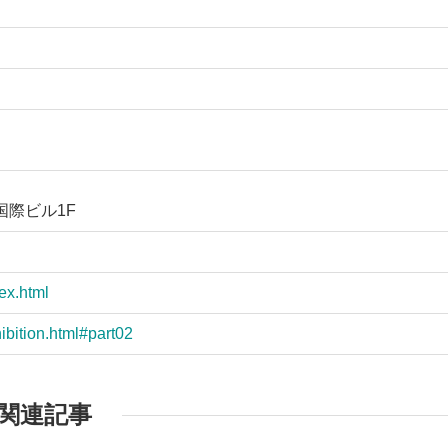
国際ビル1F
ex.html
ibition.html#part02
関連記事