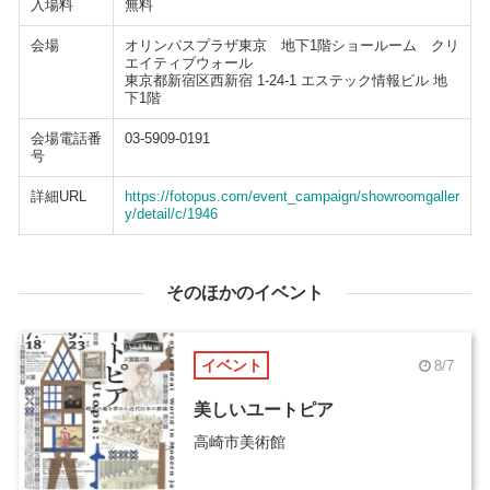
入場料
無料
会場
オリンパスプラザ東京 地下1階ショールーム クリ
エイティブウォール
東京都新宿区西新宿 1-24-1 エステック情報ビル 地
下1階
会場電話番
03-5909-0191
号
詳細URL
https://fotopus.com/event_campaign/showroomgaller
y/detail/c/1946
そのほかのイベント
イベント
8/7
美しいユートピア
高崎市美術館