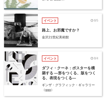
イベント
8/5
路上、お邪魔ですか？
金沢21世紀美術館
イベント
8/4
ダフィ・クーネ：ポスターを構
築する ―形をつくる、版をつく
る、表現をつくる―
ギンザ・グラフィック・ギャラリー
（ggg）