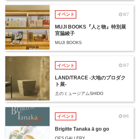
イベント
8/7
MUJI BOOKS『人と物』特別展
宮脇綾子
MUJI BOOKS
イベント
8/7
LAND/TRACE -大地のプロダク
ト展-
土のミュージアムSHIDO
イベント
8/6
Brigitte Tanaka ā go go
OFS GALLERY