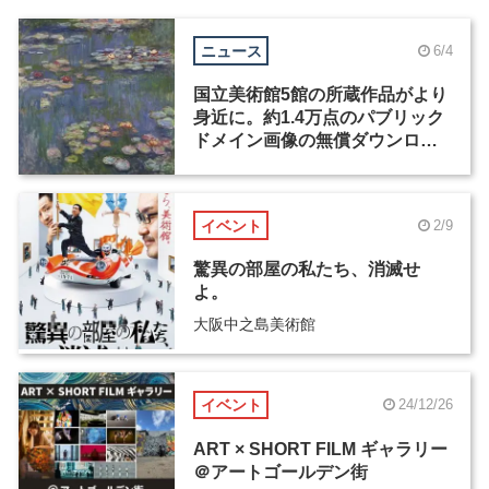
ニュース
6/4
国立美術館5館の所蔵作品がより
身近に。約1.4万点のパブリック
ドメイン画像の無償ダウンロー
ドが開始
イベント
2/9
驚異の部屋の私たち、消滅せ
よ。
大阪中之島美術館
イベント
24/12/26
ART × SHORT FILM ギャラリー
＠アートゴールデン街