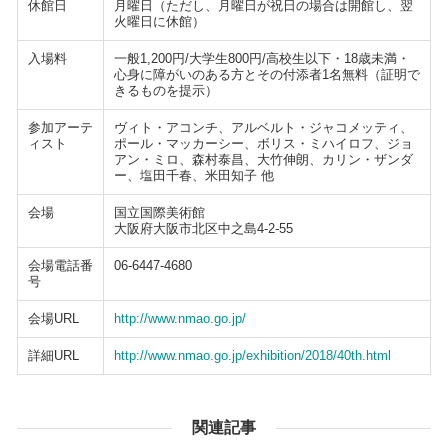
休館日
月曜日（ただし、月曜日が祝日の場合は開館し、翌
火曜日に休館）
入場料
一般1,200円/大学生800円/高校生以下・18歳未満・
心身に障がいのある方とその付添者1名無料（証明で
きるものを提示）
参加アーテ
ヴィト・アコンチ、アルベルト・ジャコメッティ、
ィスト
ポール・マッカーシー、ボリス・ミハイロフ、ジョ
アン・ミロ、森村泰昌、大竹伸朗、カリン・ザンダ
ー、塩田千春、米田知子 他
会場
国立国際美術館
大阪府大阪市北区中之島4-2-55
会場電話番
06-6447-4680
号
会場URL
http://www.nmao.go.jp/
詳細URL
http://www.nmao.go.jp/exhibition/2018/40th.html
関連記事