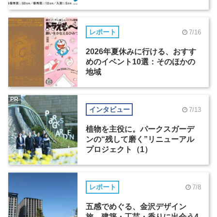
レポート
7/16
2026年夏休みに行ける、おすす
めのイベント10選：そのほかの
地域
PR
インタビュー
7/13
植物を主役に。パークスガーデ
ンの“残して磨く”リニューアル
プロジェクト（1）
レポート
7/8
五感でめぐる、金沢デザイン
旅。建築・工芸・香りに出会う4