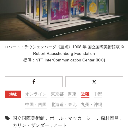
ロバート・ラウシェンバーグ《至点》1968 年 国立国際美術館蔵 ©
Robert Rauschenberg Foundation
提供：NTT InterCommunication Center [ICC]
オンライン
東京都
関東
近畿
中部
地域
中国・四国
北海道・東北
九州・沖縄
国立国際美術館
,
ポール・マッカーシー
,
森村泰昌
,
カリン・ザンダー
,
アート