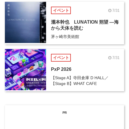
イベント
7/31
瀧本幹也 LUNATION 朔望 ―海
から天体を読む
茅ヶ崎市美術館
イベント
7/31
PxP 2026
【Stage A】寺田倉庫 D HALL／
【Stage B】WHAT CAFE
PR