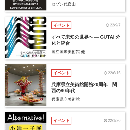
セゾン代官山
イベント
22/9/7
すべて未知の世界へ ― GUTAI 分
化と統合
国立国際美術館 他
イベント
22/6/16
兵庫県立美術館開館20周年 関
西の80年代
兵庫県立美術館
イベント
22/1/20