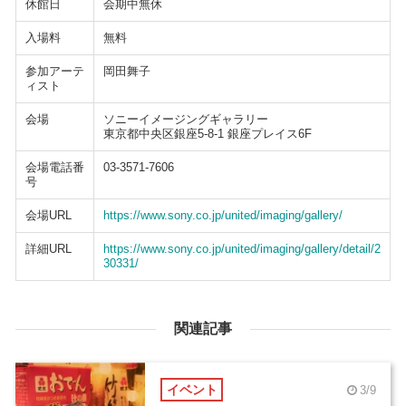
休館日
会期中無休
入場料
無料
参加アーテ
岡田舞子
ィスト
会場
ソニーイメージングギャラリー
東京都中央区銀座5-8-1 銀座プレイス6F
会場電話番
03-3571-7606
号
会場URL
https://www.sony.co.jp/united/imaging/gallery/
詳細URL
https://www.sony.co.jp/united/imaging/gallery/detail/2
30331/
関連記事
イベント
3/9