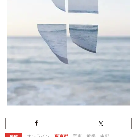
オンライン
東京都
関東
近畿
中部
地域