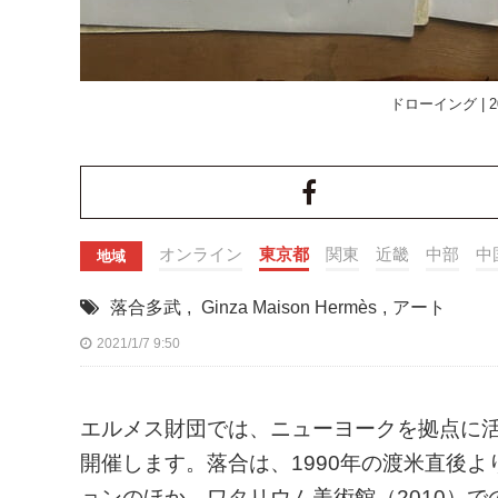
ドローイング | 20
オンライン
東京都
関東
近畿
中部
中
地域
落合多武
,
Ginza Maison Hermès
,
アート
2021/1/7 9:50
エルメス財団では、ニューヨークを拠点に活
開催します。落合は、1990年の渡米直後
ョンのほか、ワタリウム美術館（2010）での