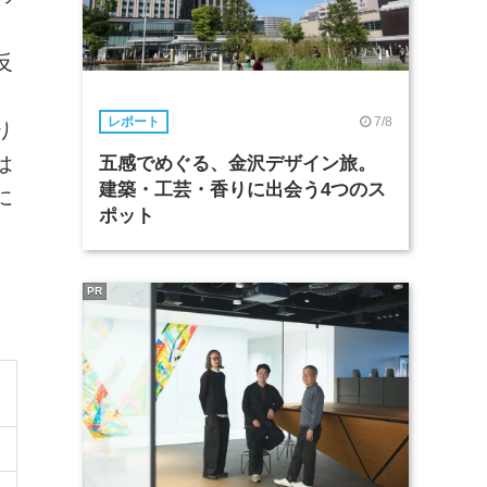
反
、
7/8
レポート
り
は
五感でめぐる、金沢デザイン旅。
建築・工芸・香りに出会う4つのス
に
ポット
PR