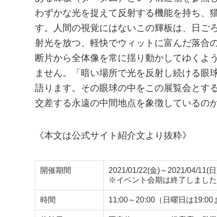
わずかな光を捉えて反射する機能を持ち、
す。人間の視覚にはないこの輝板は、日ご
射光を放つ、軽快でウィットに富んだ落合
断片から全体像を常に揺り動かしてゆくよ
ません。「暗い場所で光を反射し続ける眼
語ります。その眼球の中をこの展覧会とす
交差する永遠の中間地点を象徴しているの
《本文は公式サイト紹介文より抜粋》
開催期間
2021/01/22(金)～2021/04/11(日
※イベント会期は終了しました
時間
11:00～20:00（日曜日は19