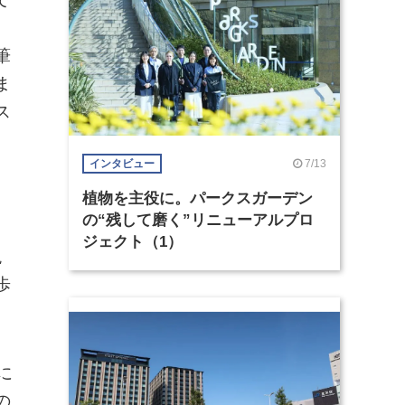
筆
ま
ス
7/13
インタビュー
植物を主役に。パークスガーデン
の“残して磨く”リニューアルプロ
ジェクト（1）
現
歩
に
の