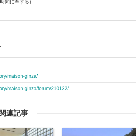
時間に準ずる）
ム
tory/maison-ginza/
tory/maison-ginza/forum/210122/
関連記事