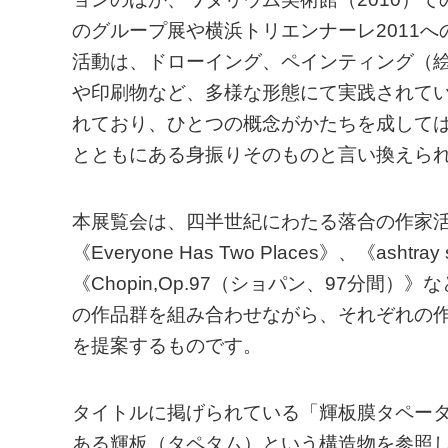
のグループ展や横浜トリエンナーレ2011
活動は、ドローイング、ペインティング（
や印刷物など、多様な形態にて実践されて
れており、ひとつの概念がかたちを成して
とともにある身振りそのものと言い換えら
本展覧会は、四半世紀にわたる落合の作家活
《Everyone Has Two Places》、《ashtra
《Chopin,Op.97（ショパン、97分
の作品群を組み合わせながら、それぞれの
を提案するものです。
タイトルに掲げられている「輝板膜タペータム（
ある輝板（タペタム）という構造物を参照