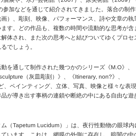
への参加などを通じて紹介されてきました。落合の制作
絵画）、彫刻、映像、パフォーマンス、詩や文章の執
います。どの作品も、複数の時間や流動的な思考が含
は解体され、また次の思考へと結びついてゆくプロセ
れるでしょう。
動を通して制作された幾つかのシリーズ《M.O》、
y sculpture（灰皿彫刻）》、《Itinerary, non?》、
間）》など、ペインティング、立体、写真、映像と様々な表
作品が導き出す事柄の連鎖や断絶の中にある自由な遊
Tapetum Lucidum）」は、夜行性動物の眼球内
しています。これは、網膜の外側に存在し、暗闇の中