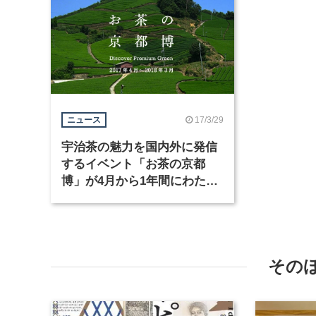
17/3/29
ニュース
宇治茶の魅力を国内外に発信
するイベント「お茶の京都
博」が4月から1年間にわたっ
て開催
その