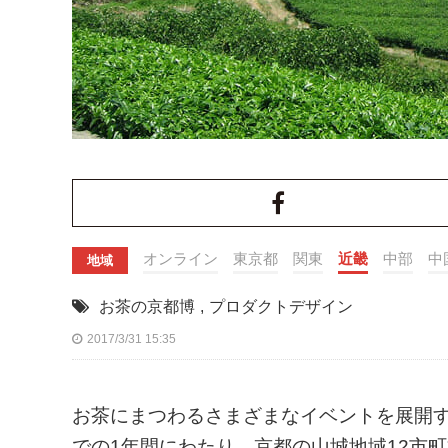
オンライン
東京都
関東
近畿
中部
中
地域
お茶の京都博
,
プロダクトデザイン
2017/3/31 15:35
お茶にまつわるさまざまなイベントを展開する
での1年間にわたり、京都の山城地域12市