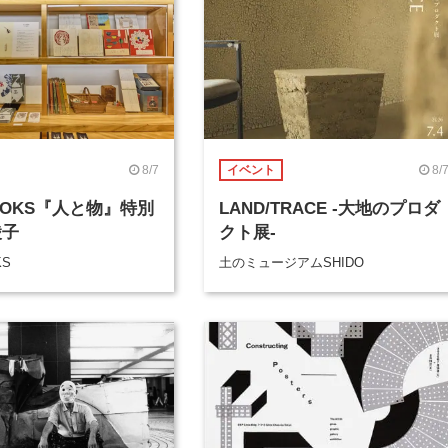
8/7
8/
イベント
BOOKS『人と物』特別
LAND/TRACE -大地のプロダ
綾子
クト展-
KS
土のミュージアムSHIDO