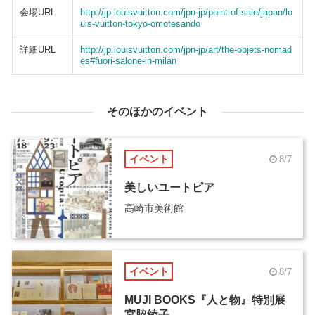
会場URL
http://jp.louisvuitton.com/jpn-jp/point-of-sale/japan/lo
uis-vuitton-tokyo-omotesando
詳細URL
http://jp.louisvuitton.com/jpn-jp/art/the-objets-nomad
es#fuori-salone-in-milan
そのほかのイベント
イベント
8/7
美しいユートピア
高崎市美術館
イベント
8/7
MUJI BOOKS『人と物』特別展
宮脇綾子