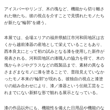
アイスバーやリンゴ、木の塊など、機能から切り離さ
れた物たち。彼の視点を介すことで見慣れたモノたち
が新たな“輪郭”を纏う。
本展では、会場エリアの福井県鯖江市河和田地区は古
くから越前漆器の産地として栄えていることもあり、
西本良太にとって初の試みとなる漆を使用した新作が
発表される。河和田地区の漆職人の協力を得て、木の
塊からネジやグラスなどの既製品まで、素材の異なる
さまざまなモノに漆を塗ることで、普段見えていなか
ったモノ本来の“輪郭”が現れる。彼独自の視点と漆塗
りの組み合わせにより、漆／漆器という伝統工芸をこ
れまでにない新鮮な形で観れる展示となっている。
漆の作品以外にも、機能性を備えた日用品や機能のな