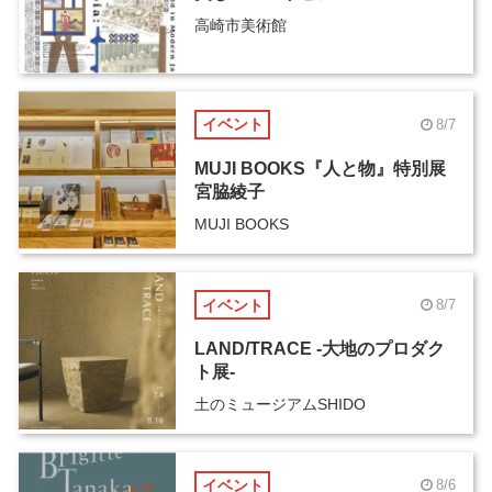
高崎市美術館
イベント
8/7
MUJI BOOKS『人と物』特別展
宮脇綾子
MUJI BOOKS
イベント
8/7
LAND/TRACE -大地のプロダク
ト展-
土のミュージアムSHIDO
イベント
8/6