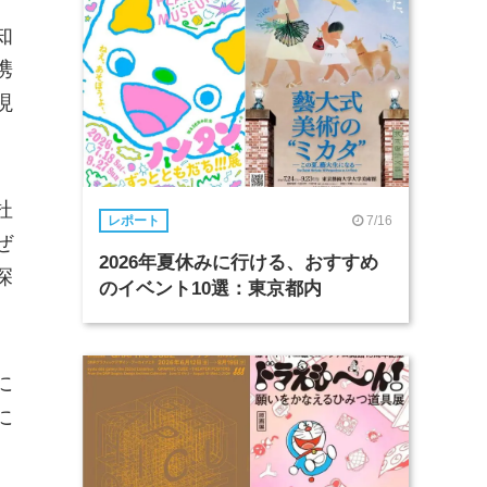
知
携
現
杜
7/16
レポート
ぜ
2026年夏休みに行ける、おすすめ
深
のイベント10選：東京都内
に
に