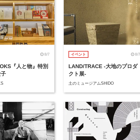
8/7
8/
イベント
BOOKS『人と物』特別
LAND/TRACE -大地のプロダ
綾子
クト展-
KS
土のミュージアムSHIDO