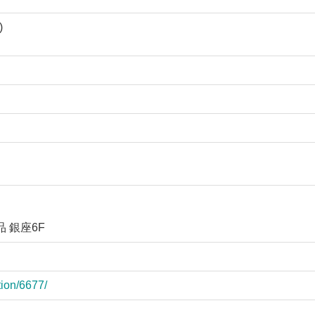
)
品 銀座6F
ition/6677/