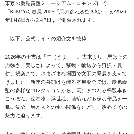
東京の慶應義塾ミュージアム・コモンズにて、
「KeMCo新春展 2026『馬の跳ねる空き地』」が2026
年1月8日から2月7日まで開催されます。
—以下、公式サイトの紹介文を抜粋—
2026年の干支は「午（うま）」。古来より、馬はその
力強さ、美しさによって、移動・輸送から狩猟・農
耕、娯楽まで、さまざまな場面で文明の発展を支えて
きました。新年の幕開けを飾る本展覧会では、慶應義
塾の多様なコレクションから、馬にまつわる稀覯本き
こうぼん、絵巻物、浮世絵、埴輪など多様な作品を一
堂に集め、馬と人との永い関係をたどり、改めてその
魅力に迫ります。
また、特別企画として、慶應義塾ゆかりのさまざまな