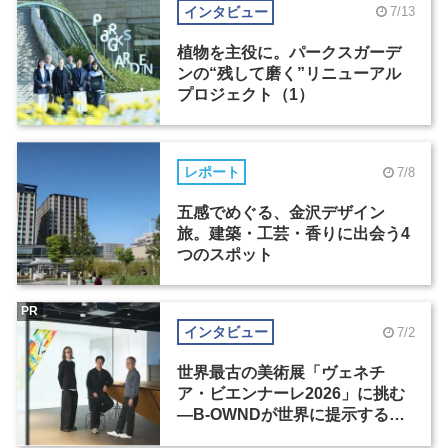
インタビュー
7/13
植物を主役に。パークスガーデ
ンの“残して磨く”リニューアル
プロジェクト（1）
レポート
7/8
五感でめぐる、金沢デザイン
旅。建築・工芸・香りに出会う4
つのスポット
PR
インタビュー
7/2
世界最古の美術展「ヴェネチ
ア・ビエンナーレ2026」に挑む
―B-OWNDが世界に提示する美
の基準とは？（前編）