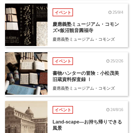
イベント
25/9/4
慶應義塾ミュージアム・コモン
ズ×飯沼観音圓福寺
慶應義塾ミュージアム・コモンズ
イベント
25/2/26
書物ハンターの冒険：小松茂美
旧蔵資料探査録 Ⅰ
慶應義塾ミュージアム・コモンズ
イベント
24/8/16
Land-scape―お持ち帰りできる
風景