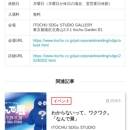
休館日
月曜日（月曜日が休日の場合、翌営業日休館）
入場料
無料
会場
ITOCHU SDGs STUDIO GALLERY
東京都港区北青山2-3-1 Itochu Garden B1
会場URL
https://www.itochu.co.jp/ja/corporatebranding/sdgs/a
bout.html
詳細URL
https://www.itochu.co.jp/ja/corporatebranding/sdgs/2
0240202.html
関連記事
イベント
25/9/3
わからないって、ワクワク。
「なんで展」
ITOCHU SDGs STUDIO