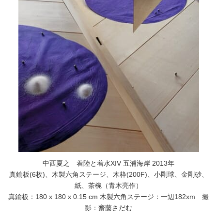
中西夏之 着陸と着水XIV 五浦海岸 2013年
真鍮板(6枚)、木製六角ステージ、木枠(200F)、小剛球、金剛砂、
紙、茶椀（青木亮作）
真鍮板：180 x 180 x 0.15 cm 木製六角ステージ：一辺182xm 撮
影：齋藤さだむ