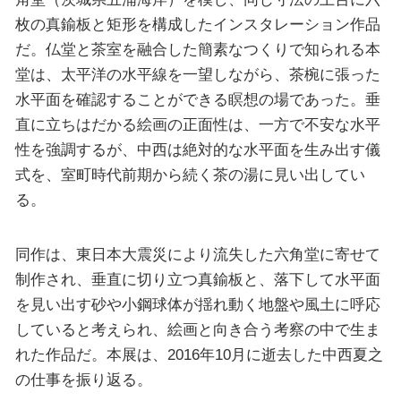
枚の真鍮板と矩形を構成したインスタレーション作品
だ。仏堂と茶室を融合した簡素なつくりで知られる本
堂は、太平洋の水平線を一望しながら、茶椀に張った
水平面を確認することができる瞑想の場であった。垂
直に立ちはだかる絵画の正面性は、一方で不安な水平
性を強調するが、中西は絶対的な水平面を生み出す儀
式を、室町時代前期から続く茶の湯に見い出してい
る。
同作は、東日本大震災により流失した六角堂に寄せて
制作され、垂直に切り立つ真鍮板と、落下して水平面
を見い出す砂や小鋼球体が揺れ動く地盤や風土に呼応
していると考えられ、絵画と向き合う考察の中で生ま
れた作品だ。本展は、2016年10月に逝去した中西夏之
の仕事を振り返る。