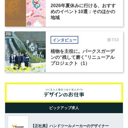
2026年夏休みに行ける、おすす
めのイベント10選：そのほかの
地域
PR
インタビュー
7/13
植物を主役に。パークスガーデ
ンの“残して磨く”リニューアル
プロジェクト（1）
ピックアップ求人
【正社員】ハンドツールメーカーのデザイナー