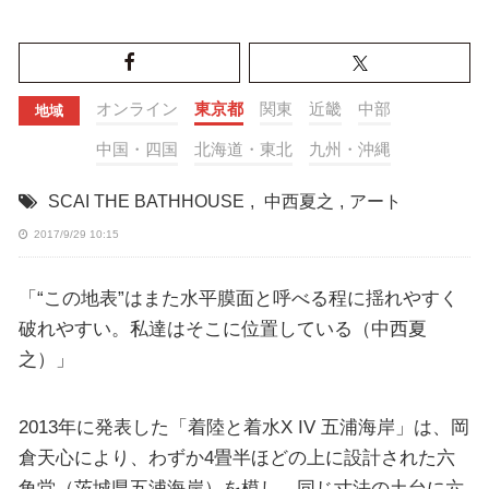
オンライン
東京都
関東
近畿
中部
地域
中国・四国
北海道・東北
九州・沖縄
SCAI THE BATHHOUSE
,
中西夏之
,
アート
2017/9/29 10:15
「“この地表”はまた水平膜面と呼べる程に揺れやすく
破れやすい。私達はそこに位置している（中西夏
之）」
2013年に発表した「着陸と着水X IV 五浦海岸」は、岡
倉天心により、わずか4畳半ほどの上に設計された六
角堂（茨城県五浦海岸）を模し、同じ寸法の土台に六