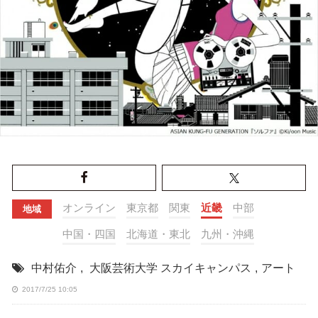
オンライン
東京都
関東
近畿
中部
地域
中国・四国
北海道・東北
九州・沖縄
中村佑介
,
大阪芸術大学 スカイキャンパス
,
アート
2017/7/25 10:05