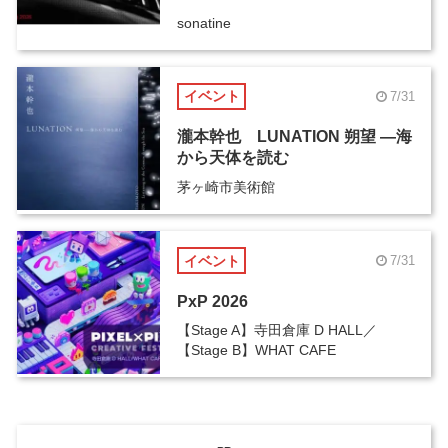
sonatine
イベント
7/31
瀧本幹也 LUNATION 朔望 ―海
から天体を読む
茅ヶ崎市美術館
イベント
7/31
PxP 2026
【Stage A】寺田倉庫 D HALL／
【Stage B】WHAT CAFE