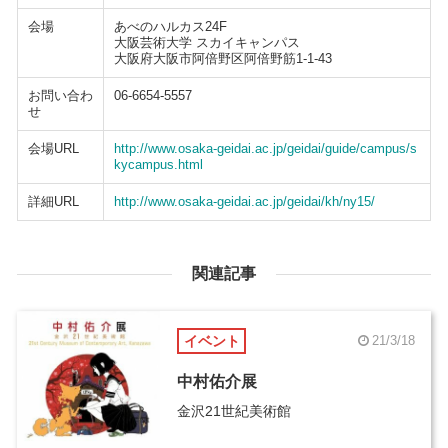
会場
あべのハルカス24F
大阪芸術大学 スカイキャンパス
大阪府大阪市阿倍野区阿倍野筋1-1-43
お問い合わ
06-6654-5557
せ
会場URL
http://www.osaka-geidai.ac.jp/geidai/guide/campus/s
kycampus.html
詳細URL
http://www.osaka-geidai.ac.jp/geidai/kh/ny15/
関連記事
イベント
21/3/18
中村佑介展
金沢21世紀美術館