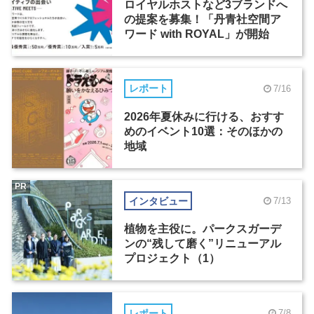
ロイヤルホストなど3ブランドへ
の提案を募集！「丹青社空間ア
ワード with ROYAL」が開始
レポート
7/16
2026年夏休みに行ける、おすす
めのイベント10選：そのほかの
地域
PR
インタビュー
7/13
植物を主役に。パークスガーデ
ンの“残して磨く”リニューアル
プロジェクト（1）
レポート
7/8