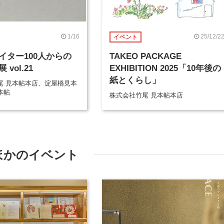
1/16
25/12/2
イベント
イター100人からの
TAKEO PACKAGE
vol.21
EXHIBITION 2025「10年後の
紙とくらし」
尾 見本帖本店、淀屋橋見本
本帖
株式会社竹尾 見本帖本店
ほかのイベント