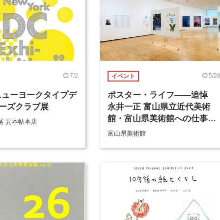
7/2
5/2
イベント
 ニューヨークタイプデ
ポスター・ライフ――追悼
ーズクラブ展
永井一正 富山県立近代美術
館・富山県美術館への仕事か
尾 見本帖本店
ら
富山県美術館