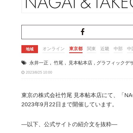
オンライン
東京都
関東
近畿
中部
中
地域
永井一正
,
竹尾
,
見本帖本店
,
グラフィックデ
2023/8/25 10:00
東京の株式会社竹尾 見本帖本店にて、「NAG
2023年9月22日まで開催しています。
—以下、公式サイトの紹介文を抜粋—