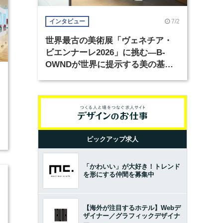
7/2
インタビュー
世界最古の美術展「ヴェネチア・
ビエンナーレ2026」に挑む―B-
OWNDが世界に提示する美の基準
とは？（前編）
8
ピックアップ求人
「かわいい」が大好き！トレンド
を形にする仲間を募集中
【海外が注目するホテル】Webデ
ザイナー／グラフィックデザイナ