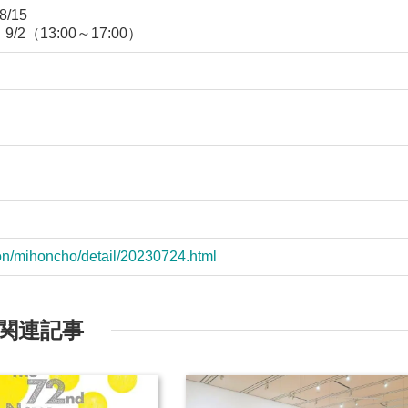
/15
2（13:00～17:00）
ion/mihoncho/detail/20230724.html
関連記事