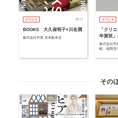
4/1
イベント
イベント
BOOKS 大久保明子×川名潤
「クリエ
年賀状」展 
株式会社竹尾 見本帖本店
株式会社竹
帖、福岡見
その