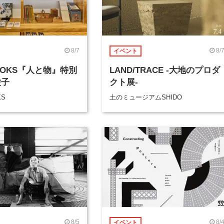
8/7
8/
イベント
BOOKS『人と物』特別
LAND/TRACE -大地のプロダ
綾子
クト展-
KS
土のミュージアムSHIDO
8/5
8/
イベント