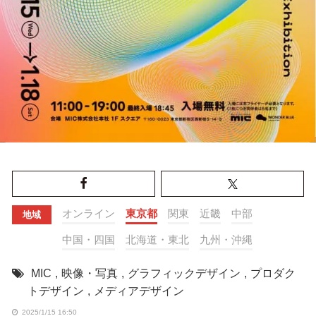
オンライン
東京都
関東
近畿
中部
地域
中国・四国
北海道・東北
九州・沖縄
MIC
,
映像・写真
,
グラフィックデザイン
,
プロダク
トデザイン
,
メディアデザイン
2025/1/15 16:50