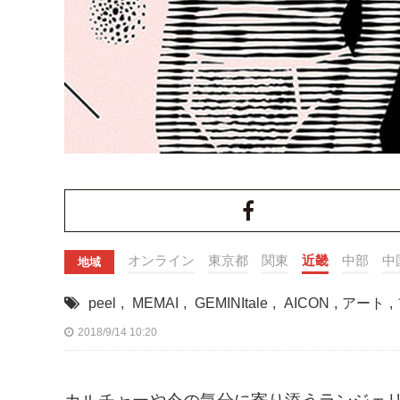
オンライン
東京都
関東
近畿
中部
中
地域
peel
,
MEMAI
,
GEMINItale
,
AICON
,
アート
,
2018/9/14 10:20