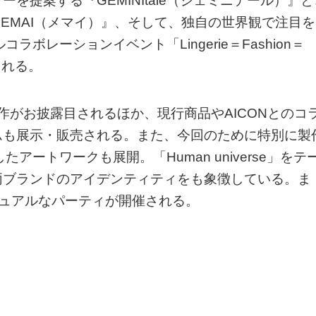
を提案する『GEMINItale（ジェミニテール）』と
EMAI（メマイ）』、そして、独自の世界観で注目を
ボレーションイベント「Lingerie＝Fashion＝
される。
Iの新作がお披露目されるほか、現行商品やAICONとのコ
ムも展示・販売される。また、今回のために特別に製
アートワークも展開。「Human universe」をテ
両ブランドのアイデンティティをも象徴している。ま
ジュアルなパーティが開催される。