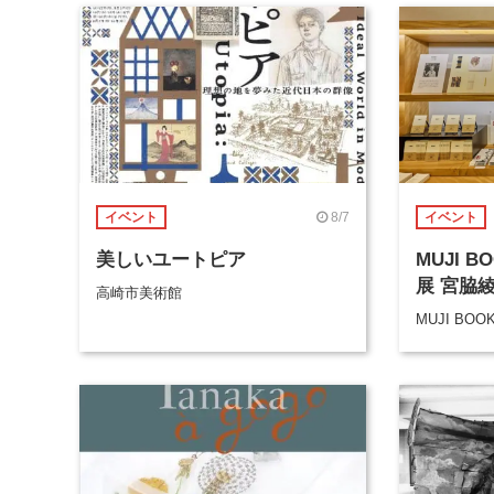
8/7
イベント
イベント
美しいユートピア
MUJI 
展 宮脇
高崎市美術館
MUJI BOO