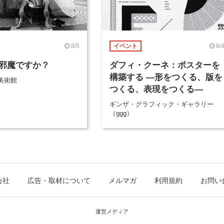
8/5
8/
イベント
邪魔ですか？
ダフィ・クーネ：ポスターを
構築する ―形をつくる、版を
美術館
つくる、表現をつくる―
ギンザ・グラフィック・ギャラリー
（ggg）
会社
広告・取材について
メルマガ
利用規約
お問い
運営メディア