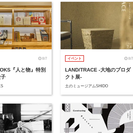
8/7
8/
イベント
BOOKS『人と物』特別
LAND/TRACE -大地のプロダ
綾子
クト展-
KS
土のミュージアムSHIDO