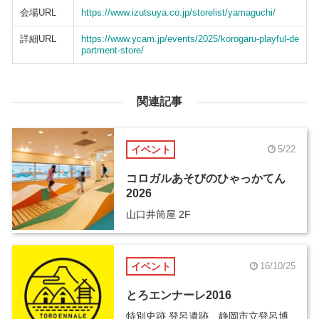
会場URL
https://www.izutsuya.co.jp/storelist/yamaguchi/
詳細URL
https://www.ycam.jp/events/2025/korogaru-playful-de
partment-store/
関連記事
イベント
5/22
コロガルあそびのひゃっかてん
2026
山口井筒屋 2F
イベント
16/10/25
とろエンナーレ2016
特別史跡 登呂遺跡、静岡市立登呂博