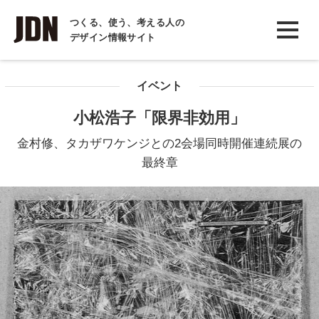
INTERVIEW
つくる、使う、考える人の
デザイン情報サイト
インタビュー
REPORT
イベント
レポート
小松浩子「限界非効用」
COLUMN
金村修、タカザワケンジとの2会場同時開催連続展の
コラム
最終章