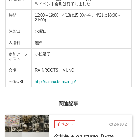
※イベント会期は終了しました
時間
12:00～19:00（4/13は15:00から、4/21は18:00～
21:00)
休館日
水曜日
入場料
無料
参加アーテ
小松浩子
ィスト
会場
RAINROOTS、MUNO
会場URL
http://rainroots.main.jp/
関連記事
イベント
24/10/2
金村修 ＋ ori.studio『Gate