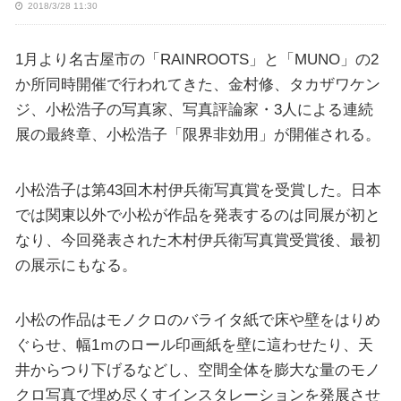
2018/3/28 11:30
1月より名古屋市の「RAINROOTS」と「MUNO」の2
か所同時開催で行われてきた、金村修、タカザワケン
ジ、小松浩子の写真家、写真評論家・3人による連続
展の最終章、小松浩子「限界非効用」が開催される。
小松浩子は第43回木村伊兵衛写真賞を受賞した。日本
では関東以外で小松が作品を発表するのは同展が初と
なり、今回発表された木村伊兵衛写真賞受賞後、最初
の展示にもなる。
小松の作品はモノクロのバライタ紙で床や壁をはりめ
ぐらせ、幅1ｍのロール印画紙を壁に這わせたり、天
井からつり下げるなどし、空間全体を膨大な量のモノ
クロ写真で埋め尽くすインスタレーションを発展させ