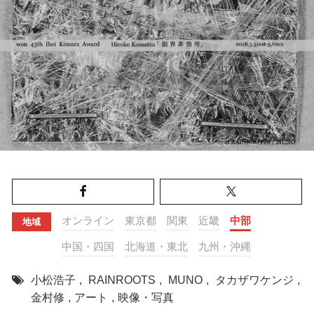
オンライン
東京都
関東
近畿
中部
地域
中国・四国
北海道・東北
九州・沖縄
小松浩子
,
RAINROOTS
,
MUNO
,
タカザワケンジ
,
金村修
,
アート
,
映像・写真