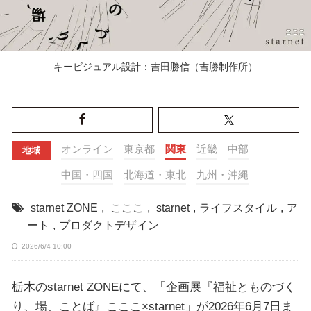
キービジュアル設計：吉田勝信（吉勝制作所）
オンライン
東京都
関東
近畿
中部
地域
中国・四国
北海道・東北
九州・沖縄
starnet ZONE
,
こここ
,
starnet
,
ライフスタイル
,
ア
ート
,
プロダクトデザイン
2026/6/4 10:00
栃木のstarnet ZONEにて、「企画展『福祉とものづく
り、場、ことば』こここ×starnet」が2026年6月7日ま