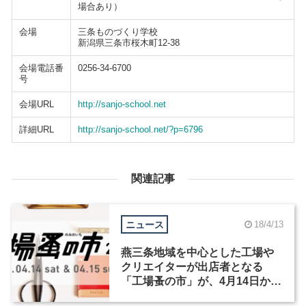
場合あり）
会場
三条ものづくり学校
新潟県三条市桜木町12-38
会場電話番
0256-34-6700
号
会場URL
http://sanjo-school.net
詳細URL
http://sanjo-school.net/?p=6796
関連記事
ニュース
18/4/13
燕三条地域を中心とした工場や
クリエイターが出店者となる
「工場蚤の市」が、4月14日から
2日間にわたって開催