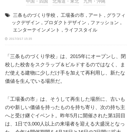
中国・四国
北海道・東北
九州・沖縄
三条ものづくり学校
,
工場蚤の市
,
アート
,
グラフィ
ックデザイン
,
プロダクトデザイン
,
ファッション
,
エンターテインメント
,
ライフスタイル
2017/3/17 15:35
「三条ものづくり学校」は、2015年にオープンし、閉
校した校舎をスクラップ＆ビルドするのではなく、ま
だ使える建物に少しだけ手を加えて再利用し、新たな
価値を生んでいる場所だ。
「工場蚤の市」は、そうして再生した場所に、古いも
のや新しい価値を持ったものを持ち寄り、次の持ち主
へと受け継ぐイベント。昨年5月に開催された第1回目
は、1日で3,000人以上の来場者を迎える大盛況となっ