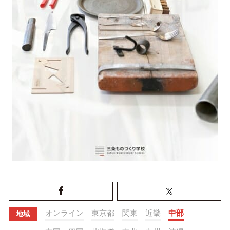
オンライン
東京都
関東
近畿
中部
地域