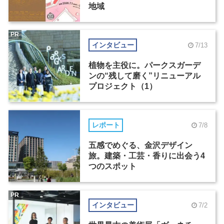
地域
PR
インタビュー
7/13
植物を主役に。パークスガーデ
ンの“残して磨く”リニューアル
プロジェクト（1）
レポート
7/8
五感でめぐる、金沢デザイン
旅。建築・工芸・香りに出会う4
つのスポット
PR
インタビュー
7/2