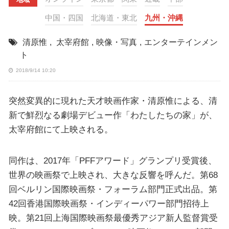
中国・四国
北海道・東北
九州・沖縄
清原惟
,
太宰府館
,
映像・写真
,
エンターテインメン
ト
2018/9/14 10:20
突然変異的に現れた天才映画作家・清原惟による、清
新で鮮烈なる劇場デビュー作「わたしたちの家」が、
太宰府館にて上映される。
同作は、2017年「PFFアワード」グランプリ受賞後、
世界の映画祭で上映され、大きな反響を呼んだ。第68
回ベルリン国際映画祭・フォーラム部門正式出品​。第
42回香港国際映画祭・インディーパワー部門招待上
映。​第21回上海国際映画祭最優秀アジア新人監督賞受