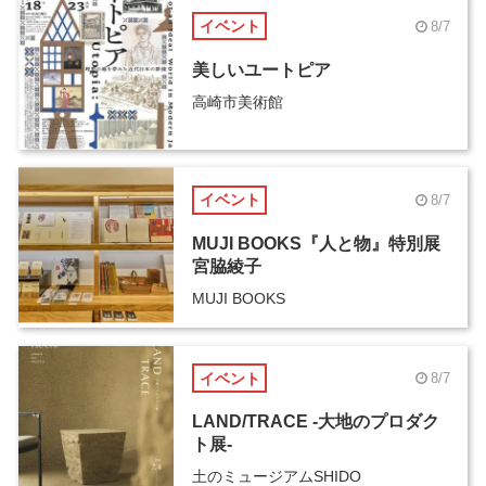
イベント
8/7
美しいユートピア
高崎市美術館
イベント
8/7
MUJI BOOKS『人と物』特別展
宮脇綾子
MUJI BOOKS
イベント
8/7
LAND/TRACE -大地のプロダク
ト展-
土のミュージアムSHIDO