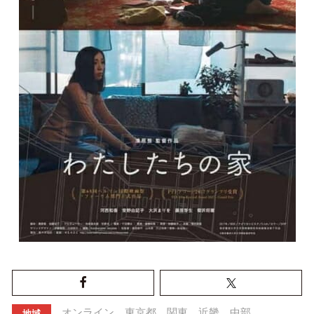
オンライン
東京都
関東
近畿
中部
地域