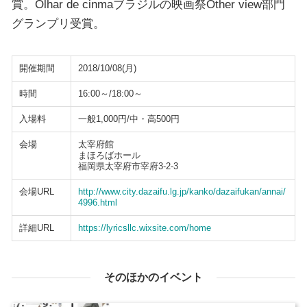
賞。Olhar de cinmaブラジルの映画祭Other view部門
グランプリ受賞。
開催期間
2018/10/08(月)
時間
16:00～/18:00～
入場料
一般1,000円/中・高500円
会場
太宰府館
まほろばホール
福岡県太宰府市宰府3-2-3
会場URL
http://www.city.dazaifu.lg.jp/kanko/dazaifukan/annai/
4996.html
詳細URL
https://lyricsllc.wixsite.com/home
そのほかのイベント