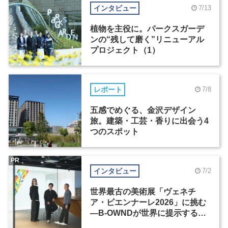
インタビュー
7/13
植物を主役に。パークスガーデ
ンの“残して磨く”リニューアル
プロジェクト（1）
レポート
7/8
五感でめぐる、金沢デザイン
旅。建築・工芸・香りに出会う4
つのスポット
PR
インタビュー
7/2
世界最古の美術展「ヴェネチ
ア・ビエンナーレ2026」に挑む
―B-OWNDが世界に提示する美
の基準とは？（前編）