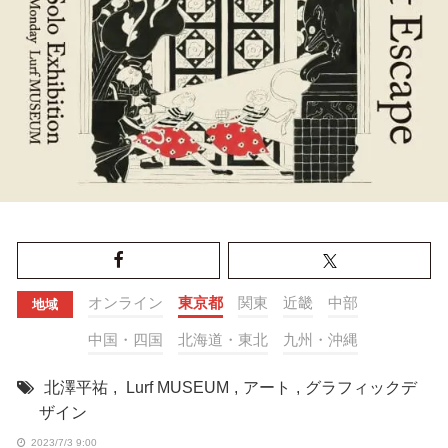
オンライン
東京都
関東
近畿
中部
地域
中国・四国
北海道・東北
九州・沖縄
北澤平祐
,
Lurf MUSEUM
,
アート
,
グラフィックデ
ザイン
2023/7/3 9:00