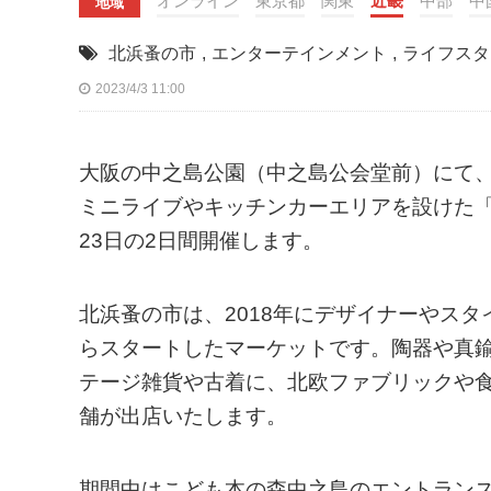
オンライン
東京都
関東
近畿
中部
中
地域
北浜蚤の市
,
エンターテインメント
,
ライフスタ
2023/4/3 11:00
大阪の中之島公園（中之島公会堂前）にて
ミニライブやキッチンカーエリアを設けた「北浜蚤の市
23日の2日間開催します。
北浜蚤の市は、2018年にデザイナーやス
らスタートしたマーケットです。陶器や真
テージ雑貨や古着に、北欧ファブリックや食
舗が出店いたします。
期間中はこども本の森中之島のエントラン