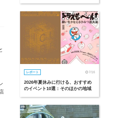
、
と
7/16
レポート
2026年夏休みに行ける、おすすめ
ン
のイベント10選：そのほかの地域
店
PR
し