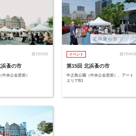
25/10/2
25/4/1
イベント
北浜蚤の市
第15回 北浜蚤の市
（中央公会堂前）
中之島公園（中央公会堂前）、アート
エリアB1