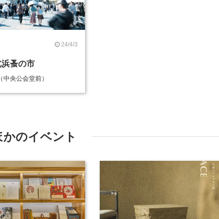
24/4/3
北浜蚤の市
（中央公会堂前）
ほかのイベント