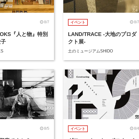
8/7
8/
イベント
BOOKS『人と物』特別
LAND/TRACE -大地のプロダ
綾子
クト展-
KS
土のミュージアムSHIDO
8/5
8/
イベント