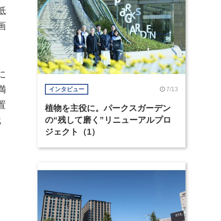
抵
画
に
満
7/13
インタビュー
置
植物を主役に。パークスガーデン
代
の“残して磨く”リニューアルプロ
ジェクト（1）