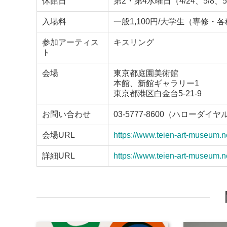
休館日
第2・第4水曜日（4/24、5/8、5/
入場料
一般1,100円/大学生（専修・
参加アーティス
キスリング
ト
会場
東京都庭園美術館
本館、新館ギャラリー1
東京都港区白金台5-21-9
お問い合わせ
03-5777-8600（ハローダイヤ
会場URL
https://www.teien-art-museum.ne
詳細URL
https://www.teien-art-museum.n