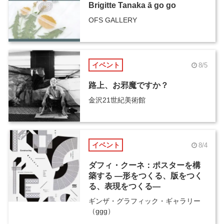
Brigitte Tanaka ā go go
OFS GALLERY
イベント
8/5
路上、お邪魔ですか？
金沢21世紀美術館
イベント
8/4
ダフィ・クーネ：ポスターを構
築する ―形をつくる、版をつく
る、表現をつくる―
ギンザ・グラフィック・ギャラリー
（ggg）