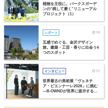
植物を主役に。パークスガーデ
ンの“残して磨く”リニューアル
プロジェクト（1）
レポート
7/8
五感でめぐる、金沢デザイン
旅。建築・工芸・香りに出会う4
つのスポット
PR
インタビュー
7/2
世界最古の美術展「ヴェネチ
ア・ビエンナーレ2026」に挑む
―B-OWNDが世界に提示する美
の基準とは？（前編）