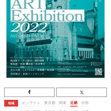
オンライン
東京都
関東
近畿
中部
地域