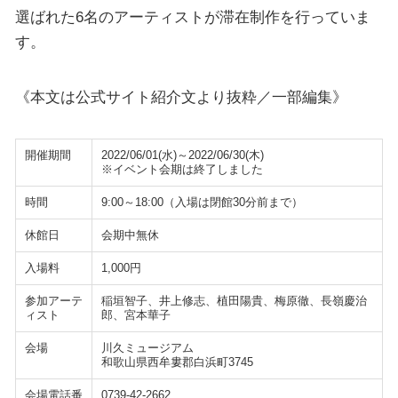
選ばれた6名のアーティストが滞在制作を行っていま
す。
《本文は公式サイト紹介文より抜粋／一部編集》
開催期間
2022/06/01(水)～2022/06/30(木)
※イベント会期は終了しました
時間
9:00～18:00（入場は閉館30分前まで）
休館日
会期中無休
入場料
1,000円
参加アーテ
稲垣智子、井上修志、植田陽貴、梅原徹、長嶺慶治
ィスト
郎、宮本華子
会場
川久ミュージアム
和歌山県西牟婁郡白浜町3745
会場電話番
0739-42-2662