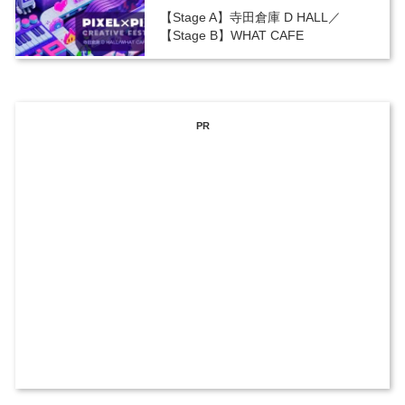
【Stage A】寺田倉庫 D HALL／
【Stage B】WHAT CAFE
PR