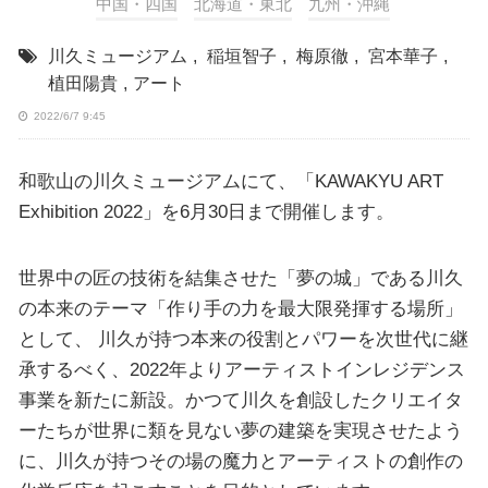
中国・四国
北海道・東北
九州・沖縄
川久ミュージアム
,
稲垣智子
,
梅原徹
,
宮本華子
,
植田陽貴
,
アート
2022/6/7 9:45
和歌山の川久ミュージアムにて、「KAWAKYU ART
Exhibition 2022」を6月30日まで開催します。
世界中の匠の技術を結集させた「夢の城」である川久
の本来のテーマ「作り手の力を最大限発揮する場所」
として、 川久が持つ本来の役割とパワーを次世代に継
承するべく、2022年よりアーティストインレジデンス
事業を新たに新設。かつて川久を創設したクリエイタ
ーたちが世界に類を見ない夢の建築を実現させたよう
に、川久が持つその場の魔力とアーティストの創作の