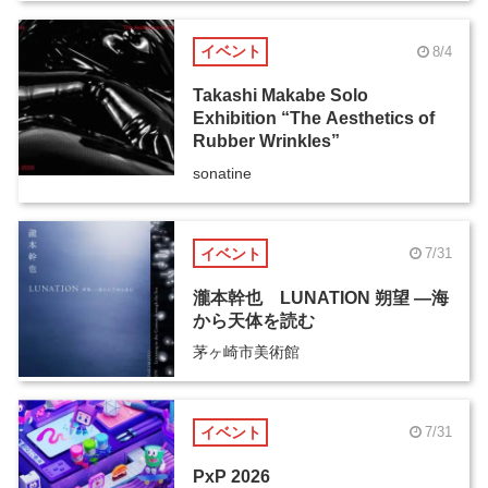
イベント
8/4
Takashi Makabe Solo
Exhibition “The Aesthetics of
Rubber Wrinkles”
sonatine
イベント
7/31
瀧本幹也 LUNATION 朔望 ―海
から天体を読む
茅ヶ崎市美術館
イベント
7/31
PxP 2026