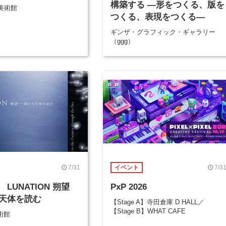
構築する ―形をつくる、版を
美術館
つくる、表現をつくる―
ギンザ・グラフィック・ギャラリー
（ggg）
7/31
7/3
イベント
LUNATION 朔望
PxP 2026
天体を読む
【Stage A】寺田倉庫 D HALL／
【Stage B】WHAT CAFE
術館