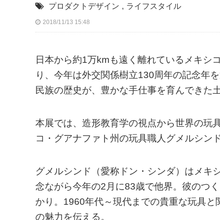
プロダクトデザイン
,
ライフスタイル
2018/11/13 15:48
日本から約1万kmも遠く離れているメキシ
り、今年は外交関係樹立130周年の記念年
民族の歴史が、豊かな手仕事を育んできた
本展では、造形教育学の視点から世界の玩
コ・グアナファト州の玩具職人グメルシン
グメルシンド（愛称ドン・シンダ）はメキ
念ながら今年の2月に83歳で他界。彼のつ
かり。1960年代～現代までの貴重な玩具と
の魅力を伝える。