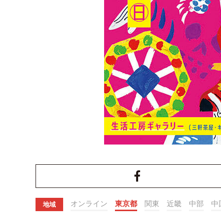
オンライン
東京都
関東
近畿
中部
中
地域