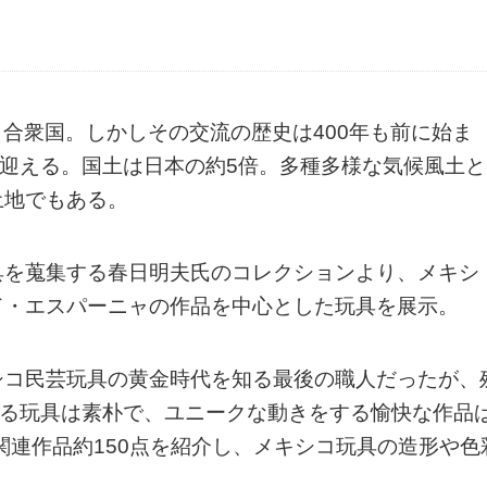
コ合衆国。しかしその交流の歴史は400年も前に始ま
を迎える。国土は日本の約5倍。多種多様な気候風土と
土地でもある。
具を蒐集する春日明夫氏のコレクションより、メキシ
ド・エスパーニャの作品を中心とした玩具を展示。
シコ民芸玩具の黄金時代を知る最後の職人だったが、
くる玩具は素朴で、ユニークな動きをする愉快な作品
関連作品約150点を紹介し、メキシコ玩具の造形や色