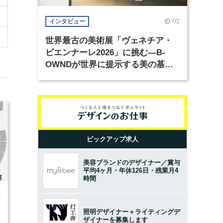
7/2
インタビュー
世界最古の美術展「ヴェネチア・
ビエンナーレ2026」に挑む―B-
OWNDが世界に提示する美の基準
とは？（前編）
ピックアップ求人
美容ブランドのデザイナー／賞与
平均4ヶ月・年休126日・残業月4
時間
4
照明デザイナー＋ライティングデ
ザイナーを募集します