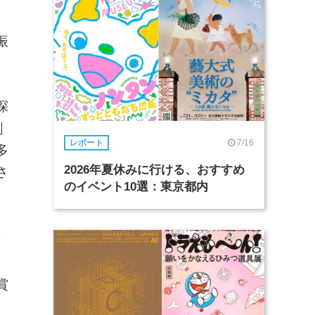
振
ト
探
割
7/16
レポート
多
2026年夏休みに行ける、おすすめ
さ
のイベント10選：東京都内
せ
賞