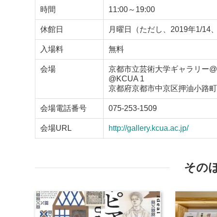
時間
11:00～19:00
休館日
月曜日（ただし、2019年1/14、2
入場料
無料
会場
京都市立芸術大学ギャラリー@
@KCUA 1
京都府京都市中京区押油小路町23
会場電話番号
075-253-1509
会場URL
http://gallery.kcua.ac.jp/
その