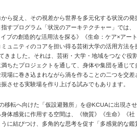
向から捉え、その視差から世界を多元化する状況の発
目指すプログラム「状況のアーキテクチャー」では、
ーカイブの創造的な活用法を探る》《生命：ケア×アー
コミュニティのコアを担い得る芸術大学の活用方法を
ってきました。それは、芸術・大学・地域をつなぐ役
に満ちたプロジェクトを通して、身体や集団を通じて
な現場に巻き込まれながら渦を作ることの二つを交差
発振させる実験場を作り上げる試みでもあります。
の移転へ向けた「仮設避難所」を@KCUAに出現さ
る身体感覚に作用する空間は、《物質》《生命》《社
ように結びつけ、多角的な思考を促す「多感覚的な鑑