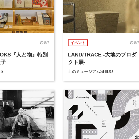
8/7
8/
イベント
BOOKS『人と物』特別
LAND/TRACE -大地のプロダ
綾子
クト展-
KS
土のミュージアムSHIDO