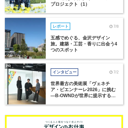
プロジェクト（1）
レポート
7/8
五感でめぐる、金沢デザイン
旅。建築・工芸・香りに出会う4
つのスポット
PR
インタビュー
7/2
世界最古の美術展「ヴェネチ
ア・ビエンナーレ2026」に挑む
―B-OWNDが世界に提示する美
の基準とは？（前編）