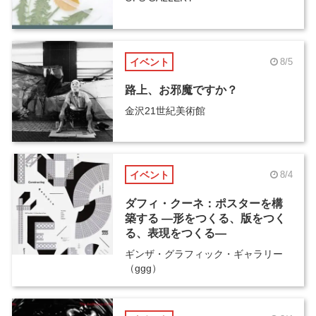
イベント
8/5
路上、お邪魔ですか？
金沢21世紀美術館
イベント
8/4
ダフィ・クーネ：ポスターを構
築する ―形をつくる、版をつく
る、表現をつくる―
ギンザ・グラフィック・ギャラリー
（ggg）