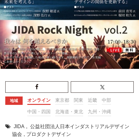
オンライン
東京都
関東
近畿
中部
地域
中国・四国
北海道・東北
九州・沖縄
JIDA
,
公益社団法人日本インダストリアルデザイン
協会
,
プロダクトデザイン