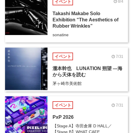
イベント
8/4
Takashi Makabe Solo
Exhibition “The Aesthetics of
Rubber Wrinkles”
sonatine
イベント
7/31
瀧本幹也 LUNATION 朔望 ―海
から天体を読む
茅ヶ崎市美術館
イベント
7/31
PxP 2026
【Stage A】寺田倉庫 D HALL／
【Stage B】WHAT CAFE