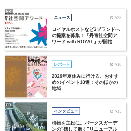
PR
ニュース
7/28
ロイヤルホストなど3ブランドへ
の提案を募集！「丹青社空間ア
ワード with ROYAL」が開始
レポート
7/16
2026年夏休みに行ける、おすす
めのイベント10選：そのほかの
地域
PR
インタビュー
7/13
植物を主役に。パークスガーデ
ンの“残して磨く”リニューアル