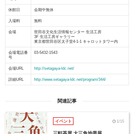
休館日
会期中無休
入場料
無料
会場
世田谷文化生活情報センター 生活工房
3F 生活工房ギャラリー
東京都世田谷区太子堂4-1-1 キャロットタワー内
会場電話番
03-5432-1543
号
会場URL
http://setagaya-ldc.net/
詳細URL
http://www.setagaya-ldc.net/program/344/
関連記事
イベント
1/15
三軒茶屋 大三角地帯展