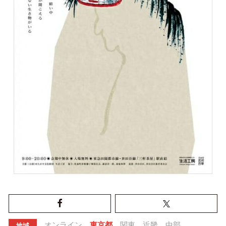
オンライン
東京都
関東
近畿
中部
地域