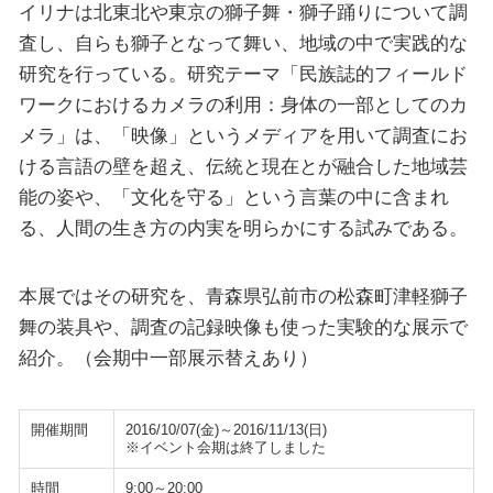
イリナは北東北や東京の獅子舞・獅子踊りについて調
査し、自らも獅子となって舞い、地域の中で実践的な
研究を行っている。研究テーマ「民族誌的フィールド
ワークにおけるカメラの利用：身体の一部としてのカ
メラ」は、「映像」というメディアを用いて調査にお
ける言語の壁を超え、伝統と現在とが融合した地域芸
能の姿や、「文化を守る」という言葉の中に含まれ
る、人間の生き方の内実を明らかにする試みである。
本展ではその研究を、青森県弘前市の松森町津軽獅子
舞の装具や、調査の記録映像も使った実験的な展示で
紹介。（会期中一部展示替えあり）
開催期間
2016/10/07(金)～2016/11/13(日)
※イベント会期は終了しました
時間
9:00～20:00