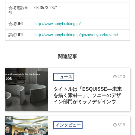
会場電話番
03-3573-2371
号
会場URL
http://www.sonybuilding.jp/
詳細URL
http://www.sonybuilding.jp/ginzasonypark/event/
関連記事
ニュース
4/13
タイトルは「ESQUISSE―未来
を描く素材―」、ソニーのデザ
イン部門がミラノデザインウィ
ーク2026に出展
PR
インタビュー
3/19