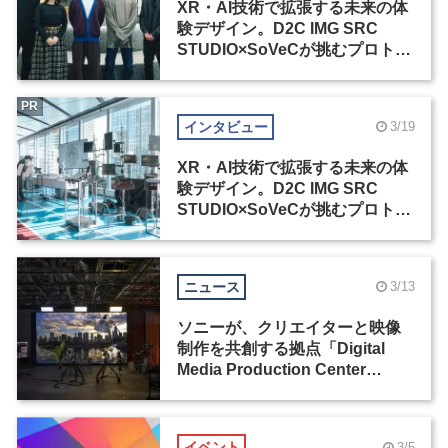
XR・AI技術で拡張する未来の体
験デザイン。D2C IMG SRC
STUDIO×SoVeCが挑むプロトタ
イピング展示の裏側（1）
PR
インタビュー
3/19
XR・AI技術で拡張する未来の体
験デザイン。D2C IMG SRC
STUDIO×SoVeCが挑むプロトタ
イピング展示の裏側（2）
ニュース
3/13
ソニーが、クリエイターと映像
制作を共創する拠点「Digital
Media Production Center
Japan」を開設
イベント
3/5