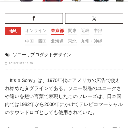
オンライン
東京都
関東
近畿
中部
地域
中国・四国
北海道・東北
九州・沖縄
ソニー
,
プロダクトデザイン
2016/11/17 16:20
「It’s a Sony」は、1970年代にアメリカの広告で使わ
れ始めたタグラインである。ソニー製品のユニークさ
や違いを短い言葉で表現したこのフレーズは、日本国
内では1982年から2000年にかけてテレビコマーシャル
のサウンドロゴとしても使用されていた。