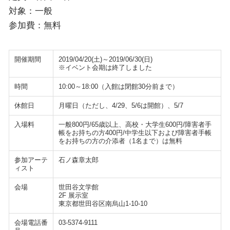
対象：一般
参加費：無料
開催期間
2019/04/20(土)～2019/06/30(日)
※イベント会期は終了しました
時間
10:00～18:00（入館は閉館30分前まで）
休館日
月曜日（ただし、4/29、5/6は開館）、5/7
入場料
一般800円/65歳以上、高校・大学生600円/障害者手
帳をお持ちの方400円/中学生以下および障害者手帳
をお持ちの方の介添者（1名まで）は無料
参加アーテ
石ノ森章太郎
ィスト
会場
世田谷文学館
2F 展示室
東京都世田谷区南烏山1-10-10
会場電話番
03-5374-9111