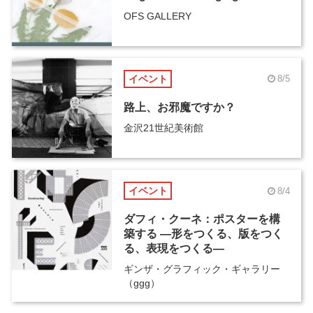
OFS GALLERY
イベント
8/5
路上、お邪魔ですか？
金沢21世紀美術館
イベント
8/4
ダフィ・クーネ：ポスターを構
築する ―形をつくる、版をつく
る、表現をつくる―
ギンザ・グラフィック・ギャラリー
（ggg）