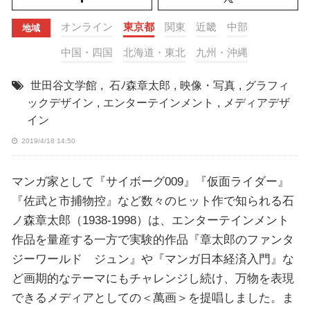
オンライン
東京都
関東
近畿
中部
地域
中国・四国
北海道・東北
九州・沖縄
世田谷文学館
,
石ﾉ森章太郎
,
映像・写真
,
グラフィ
ックデザイン
,
エンターテインメント
,
メディアデザ
イン
2019/4/18 14:50
マンガ家として『サイボーグ009』『仮面ライダー』
『佐武と市捕物控』など数々のヒット作で知られる石
ノ森章太郎（1938-1998）は、エンターテインメント
作品を量産する一方で実験的作品『章太郎のファンタ
ジーワールド ジュン』や『マンガ日本経済入門』な
ど画期的なテーマにもチャレンジし続け、万物を表現
できるメディアとしての＜萬画＞を提唱しました。ま