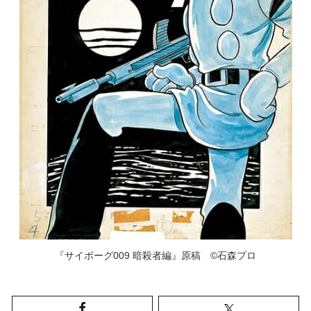
『サイボーグ009 暗殺者編』原稿 ©石森プロ