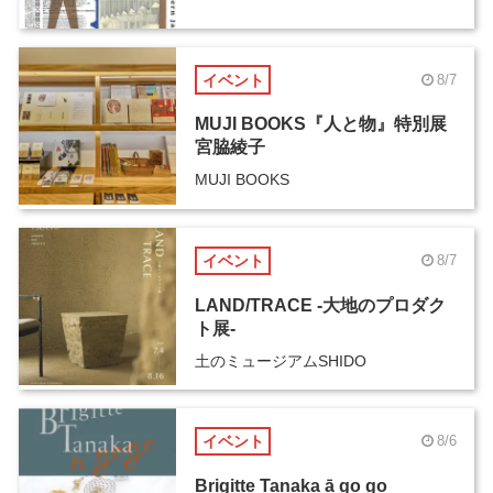
イベント
8/7
MUJI BOOKS『人と物』特別展
宮脇綾子
MUJI BOOKS
イベント
8/7
LAND/TRACE -大地のプロダク
ト展-
土のミュージアムSHIDO
イベント
8/6
Brigitte Tanaka ā go go