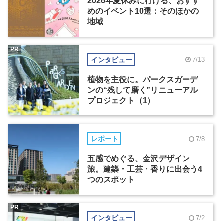
2026年夏休みに行ける、おすす
めのイベント10選：そのほかの
地域
PR
インタビュー
7/13
植物を主役に。パークスガーデ
ンの“残して磨く”リニューアル
プロジェクト（1）
レポート
7/8
五感でめぐる、金沢デザイン
旅。建築・工芸・香りに出会う4
つのスポット
PR
インタビュー
7/2