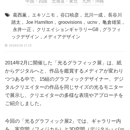
中国・四国
北海道・東北
九州・沖縄
葛西薫
,
エキソニモ
,
谷口暁彦
,
北川一成
,
長谷川
踏太
,
Joe Hamilton
,
groovisions
,
ucnv
,
亀倉雄策
,
永井一正
,
クリエイションギャラリーG8
,
グラフィ
ックデザイン
,
メディアデザイン
2019/1/16 17:15
2014年2月に開催した「光るグラフィック展」は、紙
からデジタルへと、作品を鑑賞するメディアが変わり
つつある中で、15組のグラフィックデザイナー、デジ
タルクリエイターの作品を同じサイズの光るモニター
で展示し、クリエイターの多様な表現やアプローチを
ご紹介しました。
今回の「光るグラフィック展2」では、ギャラリー内
を、実空間（フィジカル）と3D空間（デジタル・バー