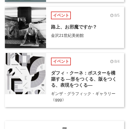
イベント
8/5
路上、お邪魔ですか？
金沢21世紀美術館
イベント
8/4
ダフィ・クーネ：ポスターを構
築する ―形をつくる、版をつく
る、表現をつくる―
ギンザ・グラフィック・ギャラリー
（ggg）
PR