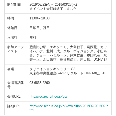
開催期間
2019/02/22(金)～2019/03/28(木)
※イベント会期は終了しました
時間
11:00～19:00
休館日
日曜日、祝日
入場料
無料
参加アーテ
藍嘉比沙耶、エキソニモ、大島智子、葛西薫、カワ
ィスト
イハルナ、北川一成、グルーヴィジョンズ、小山泰
介、ジョー・ハミルトン、鈴木哲生、谷口暁彦、永
井一正、永田康祐、長谷川踏太、原田郁、UCNV 他
会場
クリエイションギャラリー G8
東京都中央区銀座8-4-17 リクルートGINZA8ビル1F
会場電話番
03-6835-2260
号
会場URL
http://rcc.recruit.co.jp/g8/
詳細URL
http://rcc.recruit.co.jp/g8/exhibition/201902/201902.h
tml