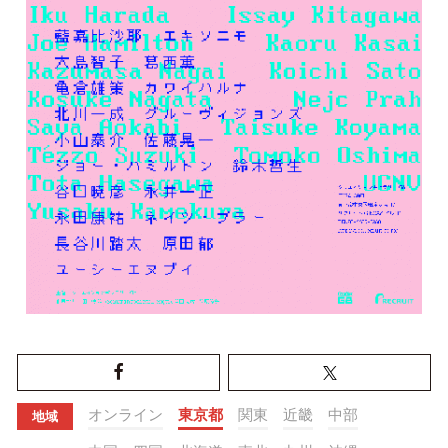
オンライン
東京都
関東
近畿
中部
地域