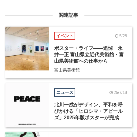
関連記事
イベント
5/28
ポスター・ライフ――追悼 永
井一正 富山県立近代美術館・富
山県美術館への仕事から
富山県美術館
ニュース
25/7/18
北川一成がデザイン、平和を呼
びかける「ヒロシマ・アピール
ズ」2025年版ポスターが完成