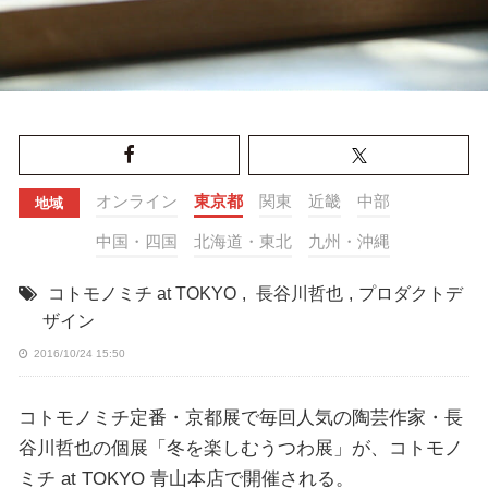
オンライン
東京都
関東
近畿
中部
地域
中国・四国
北海道・東北
九州・沖縄
コトモノミチ at TOKYO
,
長谷川哲也
,
プロダクトデ
ザイン
2016/10/24 15:50
コトモノミチ定番・京都展で毎回人気の陶芸作家・長
谷川哲也の個展「冬を楽しむうつわ展」が、コトモノ
ミチ at TOKYO 青山本店で開催される。