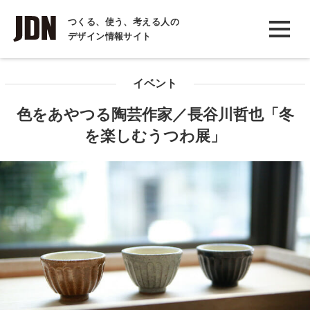
INTERVIEW
つくる、使う、考える人の
デザイン情報サイト
インタビュー
REPORT
イベント
レポート
色をあやつる陶芸作家／長谷川哲也「冬
COLUMN
を楽しむうつわ展」
コラム