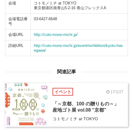
会場
コトモノミチ at TOKYO
東京都港区南青山5-2-16 青山フレックスA
会場電話番
03-6427-6648
号
会場URL
http://coto-mono-michi.jp/
詳細URL
http://coto-mono-michi.jp/event/exhibition/kyoto-has
egawa/
関連記事
イベント
17/1/27
「～京都、100 の贈りもの～」
産地ゴト展 vol.08 “京都”
コトモノミチ at TOKYO