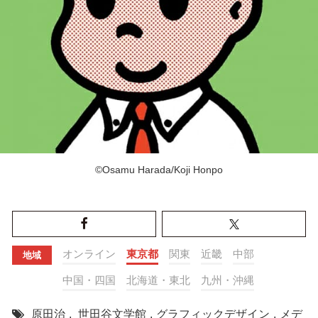
©Osamu Harada/Koji Honpo
オンライン
東京都
関東
近畿
中部
地域
中国・四国
北海道・東北
九州・沖縄
原田治
,
世田谷文学館
,
グラフィックデザイン
,
メデ