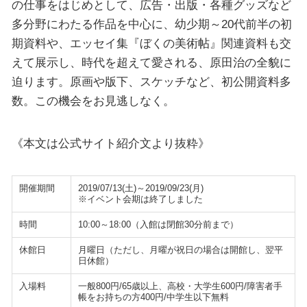
の仕事をはじめとして、広告・出版・各種グッズなど
多分野にわたる作品を中心に、幼少期～20代前半の初
期資料や、エッセイ集『ぼくの美術帖』関連資料も交
えて展示し、時代を超えて愛される、原田治の全貌に
迫ります。原画や版下、スケッチなど、初公開資料多
数。この機会をお見逃しなく。
《本文は公式サイト紹介文より抜粋》
開催期間
2019/07/13(土)～2019/09/23(月)
※イベント会期は終了しました
時間
10:00～18:00（入館は閉館30分前まで）
休館日
月曜日（ただし、月曜が祝日の場合は開館し、翌平
日休館）
入場料
一般800円/65歳以上、高校・大学生600円/障害者手
帳をお持ちの方400円/中学生以下無料