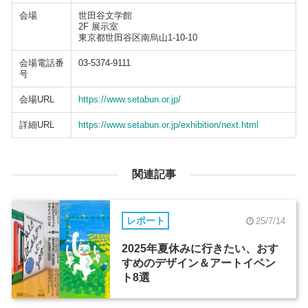
会場
世田谷文学館
2F 展示室
東京都世田谷区南烏山1-10-10
会場電話番
03-5374-9111
号
会場URL
https://www.setabun.or.jp/
詳細URL
https://www.setabun.or.jp/exhibition/next.html
関連記事
レポート
25/7/14
2025年夏休みに行きたい、おす
すめのデザイン＆アートイベン
ト8選