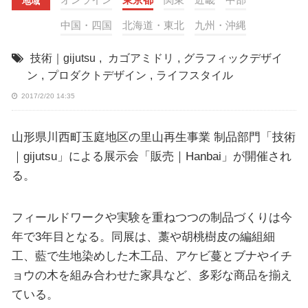
地域
中国・四国
北海道・東北
九州・沖縄
技術｜gijutsu
,
カゴアミドリ
,
グラフィックデザイ
ン
,
プロダクトデザイン
,
ライフスタイル
2017/2/20 14:35
山形県川西町玉庭地区の里山再生事業 制品部門「技術
｜gijutsu」による展示会「販売｜Hanbai」が開催され
る。
フィールドワークや実験を重ねつつの制品づくりは今
年で3年目となる。同展は、藁や胡桃樹皮の編組細
工、藍で生地染めした木工品、アケビ蔓とブナやイチ
ョウの木を組み合わせた家具など、多彩な商品を揃え
ている。