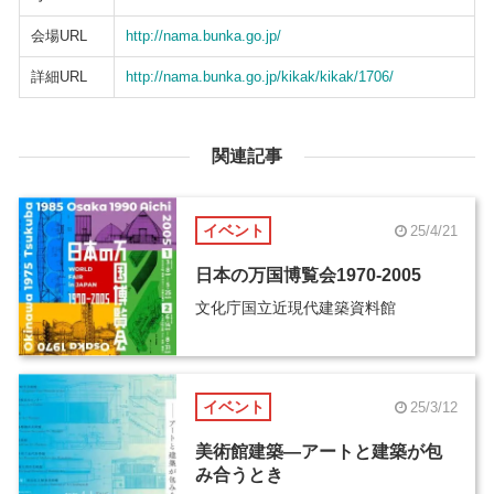
会場URL
http://nama.bunka.go.jp/
詳細URL
http://nama.bunka.go.jp/kikak/kikak/1706/
関連記事
イベント
25/4/21
日本の万国博覧会1970-2005
文化庁国立近現代建築資料館
イベント
25/3/12
美術館建築―アートと建築が包
み合うとき