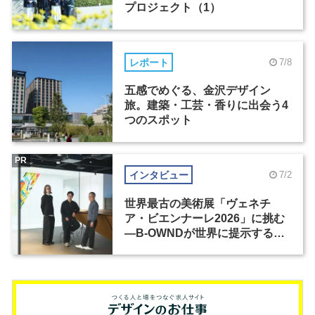
プロジェクト（1）
レポート
7/8
五感でめぐる、金沢デザイン
旅。建築・工芸・香りに出会う4
つのスポット
PR
インタビュー
7/2
世界最古の美術展「ヴェネチ
ア・ビエンナーレ2026」に挑む
―B-OWNDが世界に提示する美
の基準とは？（前編）