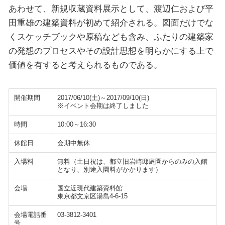
あわせて、新規収蔵資料展示として、渡辺仁および平
田重雄の建築資料が初めて紹介される。図面だけでな
くスケッチブックや原稿なども含み、ふたりの建築家
の発想のプロセスやその設計思想を明らかにする上で
価値を有すると考えられるものである。
開催期間
2017/06/10(土)～2017/09/10(日)
※イベント会期は終了しました
時間
10:00～16:30
休館日
会期中無休
入場料
無料（土日祝は、都立旧岩崎邸庭園からのみの入館
となり、別途入園料がかかります）
会場
国立近現代建築資料館
東京都文京区湯島4-6-15
会場電話番
03-3812-3401
号