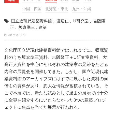
中国・四国
北海道・東北
九州・沖縄
国立近現代建築資料館
,
渡辺仁
,
U研究室
,
吉阪隆
正
,
坂倉準三
,
建築
2017/6/5 10:15
文化庁国立近現代建築資料館ではこれまでに、収蔵資
料のうち坂倉準三資料、吉阪隆正＋U研究室資料、大
髙正人資料を中心にそれぞれの建築家の足跡をたどる
内容の展覧会を開催してきた。しかし、国立近現代建
築資料館のアーカイブズにはすでに展示した資料の何
倍もの資料があり、膨大な情報が蓄積されている。そ
こで本展では、新たな試みとして過去の展示では十分
に全容を紹介するにいたらなかった3つの建築プロジ
ェクトに焦点を当てた展示が行われる。