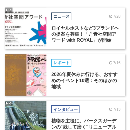
PR
ニュース
7/28
ロイヤルホストなど3ブランドへ
の提案を募集！「丹青社空間ア
ワード with ROYAL」が開始
レポート
7/16
2026年夏休みに行ける、おすす
めのイベント10選：そのほかの
地域
PR
インタビュー
7/13
植物を主役に。パークスガーデ
ンの“残して磨く”リニューアル