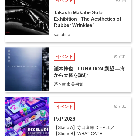
イベント
8/4
Takashi Makabe Solo
Exhibition “The Aesthetics of
Rubber Wrinkles”
sonatine
イベント
7/31
瀧本幹也 LUNATION 朔望 ―海
から天体を読む
茅ヶ崎市美術館
イベント
7/31
PxP 2026
【Stage A】寺田倉庫 D HALL／
【Stage B】WHAT CAFE