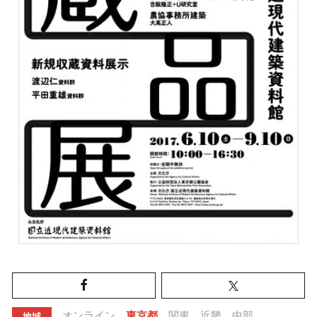
オンライン
東京都
関東
近畿
中部
地域