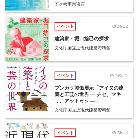
茅ヶ崎市美術館
イベント
24/9/2
建築家・堀口捨己の探求
文化庁国立近現代建築資料館
イベント
24/3/21
プンカㇻ協働展示「アイヌの建
築と工芸の世界 ― チセ、マキ
リ、アットゥㇱ ―」
文化庁国立近現代建築資料館
イベント
23/9/4