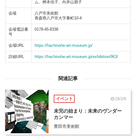
ム、桝本佳子、向井山朋子
会場
八戸市美術館
青森県八戸市大字番町10-4
会場電話番
0178-45-8338
号
会場URL
https://hachinohe-art-museum.jp/
詳細URL
https://hachinohe-art-museum.jp/exhibition/963/
関連記事
イベント
24/2/9
未完の始まり：未来のヴンダー
カンマー
豊田市美術館