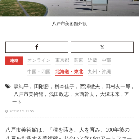
八戸市美術館外観
オンライン
東京都
関東
近畿
中部
地域
中国・四国
北海道・東北
九州・沖縄
森純平
,
田附勝
,
桝本佳子
,
西澤徹夫
,
田村友一郎
,
八戸市美術館
,
浅田政志
,
大西幹夫
,
大澤未来
,
ア
ート
2021/11/8 11:55
八戸市美術館は、「種を蒔き、人を育み、100年後の
八戸を創造する美術館～出会いと学びのアートファー