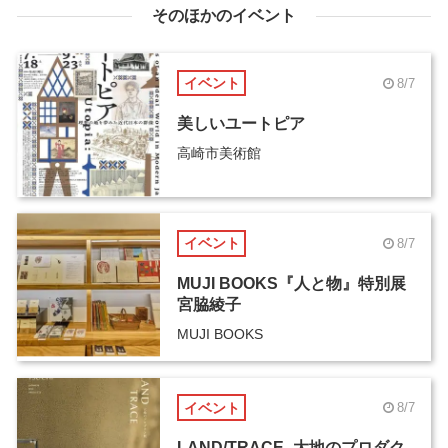
そのほかのイベント
イベント
8/7
美しいユートピア
高崎市美術館
イベント
8/7
MUJI BOOKS『人と物』特別展
宮脇綾子
MUJI BOOKS
イベント
8/7
LAND/TRACE -大地のプロダク