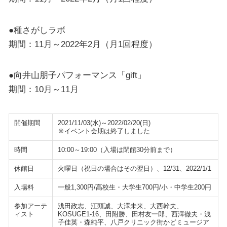
●種さがしラボ
期間：11月～2022年2月（月1回程度）
●向井山朋子パフォーマンス「gift」
期間：10月～11月
開催期間
2021/11/03(水)～2022/02/20(日)
※イベント会期は終了しました
時間
10:00～19:00（入場は閉館30分前まで）
休館日
火曜日（祝日の場合はその翌日）、12/31、2022/1/1
入場料
一般1,300円/高校生・大学生700円/小・中学生200円
参加アーテ
浅田政志、江頭誠、大澤未来、大西幹夫、
ィスト
KOSUGE1-16、田附勝、田村友一郎、西澤徹夫・浅
子佳英・森純平、八戸クリニック街かどミュージア