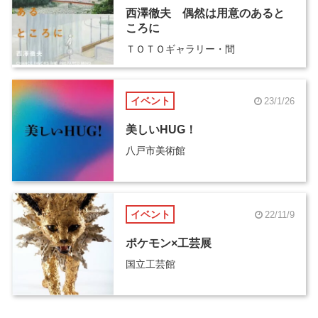
西澤徹夫 偶然は用意のあると
ころに
ＴＯＴＯギャラリー・間
イベント
23/1/26
美しいHUG！
八戸市美術館
イベント
22/11/9
ポケモン×工芸展
国立工芸館